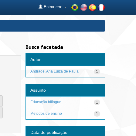
Entrar em:
Busca facetada
Autor
Andrade, Ana Luiza de Paula
1
Assunto
Educação bilíngue
1
Métodos de ensino
1
Data de publicação