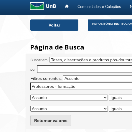
Comunidades e Coleções
Skip
REPOSITÓRIO INSTITUCIO
Voltar
navigation
Página de Busca
Buscar em:
por
Filtros correntes:
Retornar valores