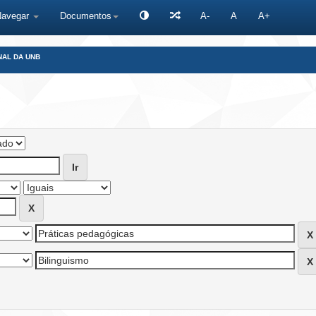
Navegar
Documentos
A-
A
A+
NAL DA UNB