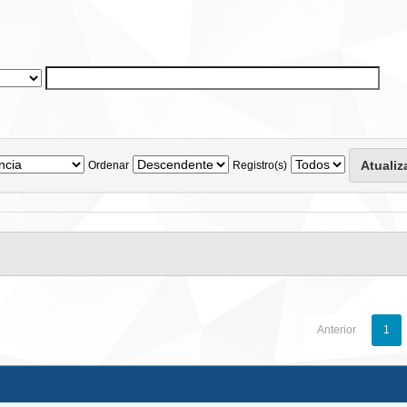
Ordenar
Registro(s)
Anterior
1