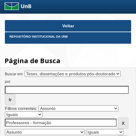
Skip
Voltar
navigation
REPOSITÓRIO INSTITUCIONAL DA UNB
Página de Busca
Buscar em:
por
Filtros correntes: