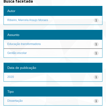
Busca facetada
Autor
Ribeiro, Marcela Araujo Moraes
1
Assunto
Educação transformadora
1
Gestão escolar
1
Data de publicação
2020
1
Tipo
Dissertação
1