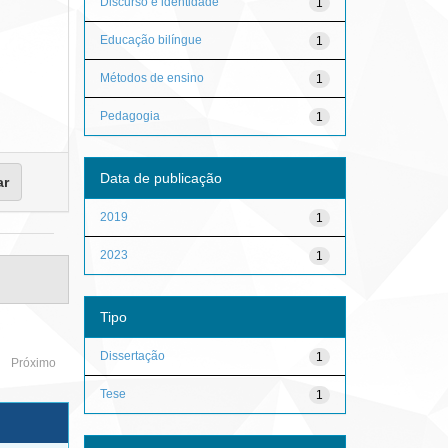
Discurso e identidade
1
Educação bilíngue
1
Métodos de ensino
1
Pedagogia
1
Data de publicação
2019
1
2023
1
Tipo
Dissertação
1
Próximo
Tese
1