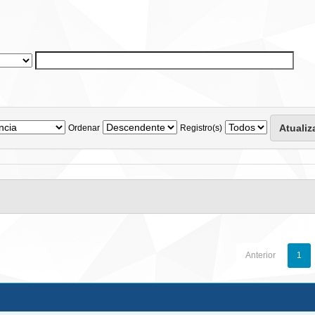
Ordenar
Registro(s)
Anterior
1