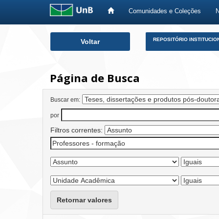
Comunidades e Coleções
Skip
REPOSITÓRIO INSTITUCIO
Voltar
navigation
Página de Busca
Buscar em:
por
Filtros correntes:
Retornar valores