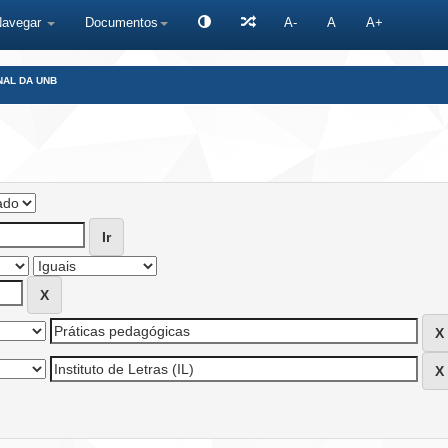
Navegar
Documentos
A-
A
A+
NAL DA UNB