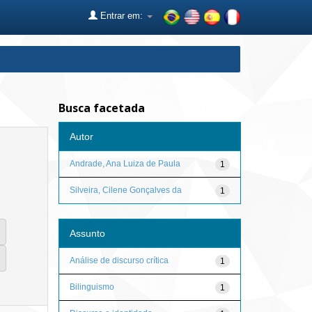
Entrar em:
Busca facetada
Autor
Andrade, Ana Luiza de Paula
1
Silveira, Cilene Gonçalves da
1
Assunto
Análise de discurso crítica
1
Bilinguismo
1