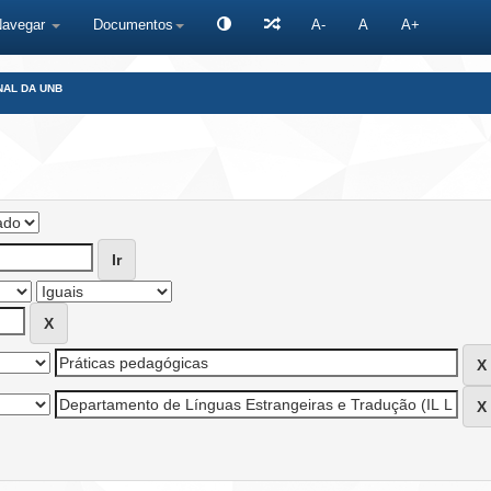
Navegar
Documentos
A-
A
A+
NAL DA UNB