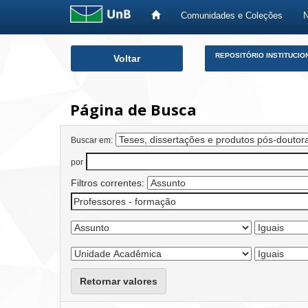
Comunidades e Coleções
Skip
REPOSITÓRIO INSTITUCIO
Voltar
navigation
Página de Busca
Buscar em:
por
Filtros correntes:
Retornar valores