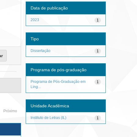
Data de publicação
2023
1
Tipo
Dissertação
1
Programa de pós-graduação
Programa de Pós-Graduação em
1
Ling...
Unidade Acadêmica
Próximo
Instituto de Letras (IL)
1