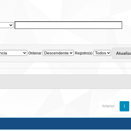
Ordenar
Registro(s)
Anterior
1