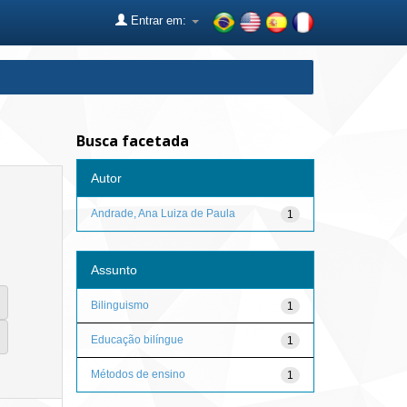
Entrar em:
Busca facetada
Autor
Andrade, Ana Luiza de Paula
1
Assunto
Bilinguismo
1
Educação bilíngue
1
Métodos de ensino
1