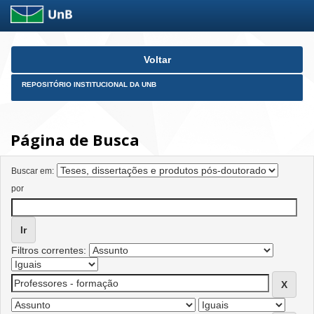
Skip
Voltar
navigation
REPOSITÓRIO INSTITUCIONAL DA UNB
Página de Busca
Buscar em:
por
Filtros correntes: