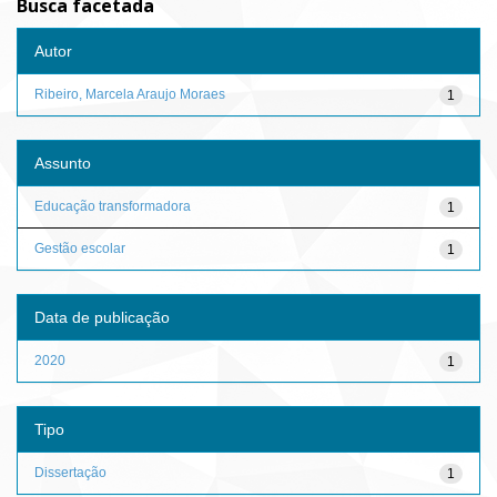
Busca facetada
Autor
Ribeiro, Marcela Araujo Moraes
1
Assunto
Educação transformadora
1
Gestão escolar
1
Data de publicação
2020
1
Tipo
Dissertação
1