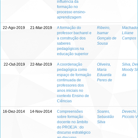
influência da
formação no
processo ensino-
aprendizagem
22-Ago-2019
21-Mar-2019
A formação do
Ribeiro,
Machado
professor bacharel e
Isamar
Liliane
a construção dos
Gonçalo de
Campos
saberes
Sousa
pedagógicos na
educação superior
22-Out-2019
22-Mar-2019
A coordenação
Oliveira,
Silva, De
pedagógica como
Maria
Moody S
espaço de formação
Eduarda
da
continuada de
Peres de
professores dos
anos iniciais no
contexto Ensino de
Ciências
16-Dez-2014
14-Nov-2014
Compreensões
Soares,
Devechi, 
sobre formação
Sebastião
Piccolo V
docente no âmbito
Silva
do PROEJA : do
discurso estratégico
ao discurso