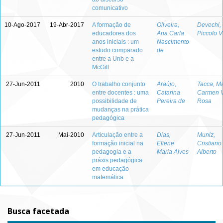
comunicativo
10-Ago-2017
19-Abr-2017
A formação de
Oliveira,
Devechi, 
educadores dos
Ana Carla
Piccolo V
anos iniciais : um
Nascimento
estudo comparado
de
entre a Unb e a
McGill
27-Jun-2011
2010
O trabalho conjunto
Araújo,
Tacca, Ma
entre docentes : uma
Catarina
Carmen V
possibilidade de
Pereira de
Rosa
mudanças na prática
pedagógica
27-Jun-2011
Mai-2010
Articulação entre a
Dias,
Muniz,
formação inicial na
Eliene
Cristiano
pedagogia e a
Maria Alves
Alberto
práxis pedagógica
em educação
matemática
Busca facetada