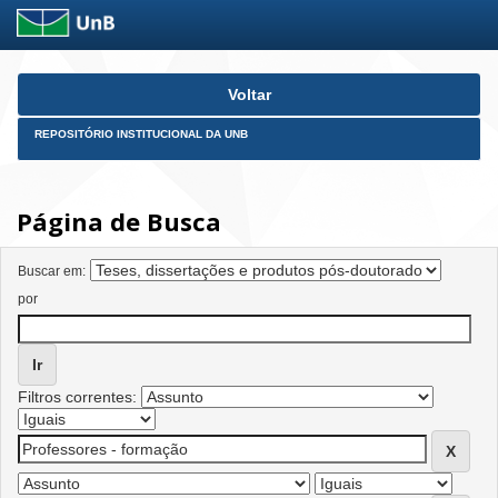
Skip
Voltar
navigation
REPOSITÓRIO INSTITUCIONAL DA UNB
Página de Busca
Buscar em:
por
Filtros correntes: