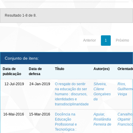
Resultado 1-8 de 8.
Anterior
1
Próximo
Conjunto de itens:
Data de
Data de
Título
Autor(es)
Orientad
publicação
defesa
12-Jul-2019
24-Jan-2019
O resgate do sentir
Silveira,
Rios,
na educação do ser
Cilene
Guilherm
humano : discursos,
Gonçalves
Veiga
identidades e
da
transdisciplinaridade
16-Mai-2016
15-Mar-2016
Docência na
Aguiar,
Carvalho
Educação
Rosilândia
Olgamir
Profissional e
Ferreira de
Francisc
Tecnológica :