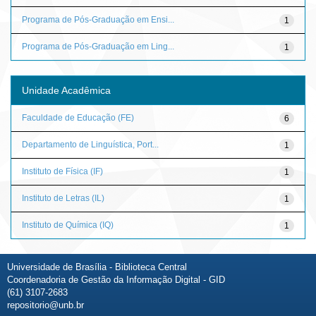
Programa de Pós-Graduação em Ensi...
1
Programa de Pós-Graduação em Ling...
1
Unidade Acadêmica
Faculdade de Educação (FE)
6
Departamento de Linguística, Port...
1
Instituto de Física (IF)
1
Instituto de Letras (IL)
1
Instituto de Química (IQ)
1
Universidade de Brasília - Biblioteca Central
Coordenadoria de Gestão da Informação Digital - GID
(61) 3107-2683
repositorio@unb.br