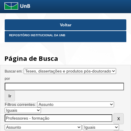
Skip
Voltar
navigation
REPOSITÓRIO INSTITUCIONAL DA UNB
Página de Busca
Buscar em:
por
Filtros correntes: