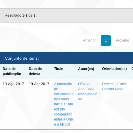
Resultado 1-1 de 1.
Anterior
1
Próximo
Conjunto de itens:
Data de
Data de
Título
Autor(es)
Orientador(es)
publicação
defesa
10-Ago-2017
19-Abr-2017
A formação
Oliveira,
Devechi, Catia
-
de
Ana Carla
Piccolo Viero
educadores
Nascimento
dos anos
de
iniciais : um
estudo
comparado
entre a Unb
e a McGill