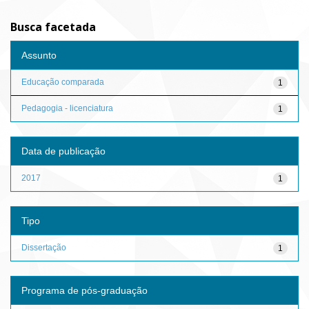
Busca facetada
Assunto
Educação comparada
1
Pedagogia - licenciatura
1
Data de publicação
2017
1
Tipo
Dissertação
1
Programa de pós-graduação