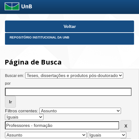
Skip
Voltar
navigation
REPOSITÓRIO INSTITUCIONAL DA UNB
Página de Busca
Buscar em:
por
Filtros correntes: