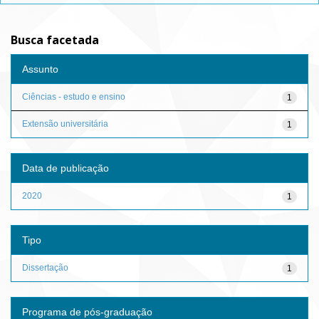
Busca facetada
Assunto
Ciências - estudo e ensino
1
Extensão universitária
1
Data de publicação
2020
1
Tipo
Dissertação
1
Programa de pós-graduação