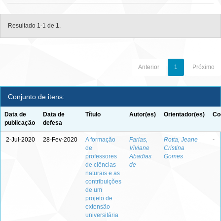
Resultado 1-1 de 1.
Anterior
1
Próximo
Conjunto de itens:
Data de
Data de
Título
Autor(es)
Orientador(es)
Co
publicação
defesa
2-Jul-2020
28-Fev-2020
A formação
Farias,
Rotta, Jeane
-
de
Viviane
Cristina
professores
Abadias
Gomes
de ciências
de
naturais e as
contribuições
de um
projeto de
extensão
universitária