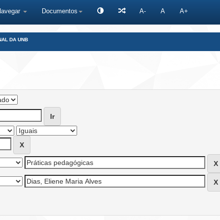
Navegar
Documentos
A-
A
A+
NAL DA UNB