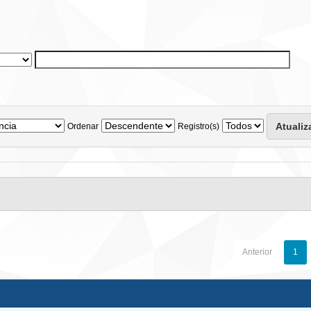
Ordenar
Registro(s)
Anterior
1