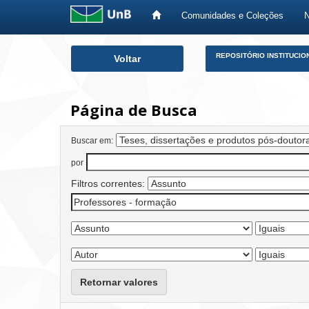
Comunidades e Coleções
Skip
REPOSITÓRIO INSTITUCIO
Voltar
navigation
Página de Busca
Buscar em:
por
Filtros correntes:
Retornar valores