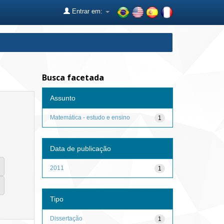
Entrar em:
Busca facetada
Assunto
Matemática - estudo e ensino
1
Data de publicação
2011
1
Tipo
Dissertação
1