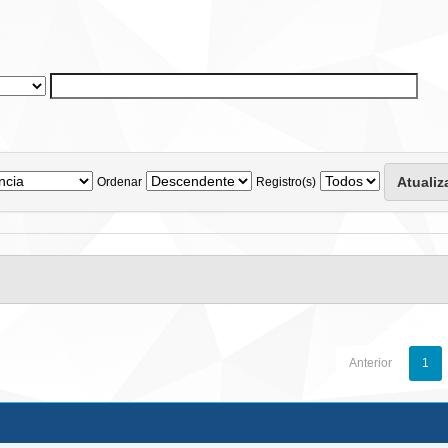
Ordenar
Registro(s)
Anterior
1