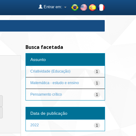
Entrar em:
Busca facetada
Assunto
Criatividade (Educação)
1
Matemática - estudo e ensino
1
Pensamento crítico
1
Data de publicação
2022
1