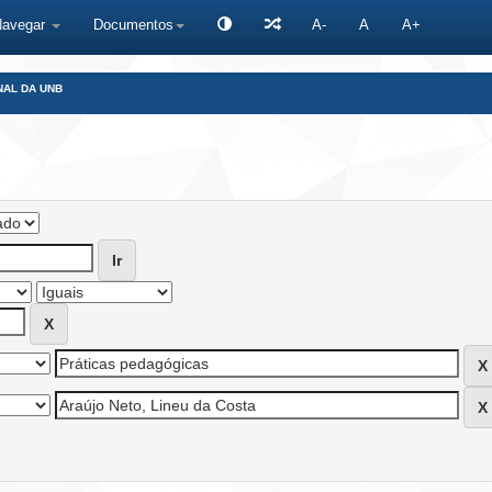
Navegar
Documentos
A-
A
A+
NAL DA UNB