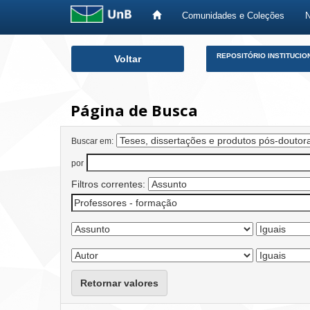
Comunidades e Coleções
Skip
REPOSITÓRIO INSTITUCIO
Voltar
navigation
Página de Busca
Buscar em:
por
Filtros correntes:
Retornar valores