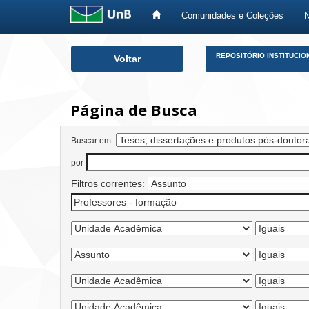
Comunidades e Coleções
Skip
REPOSITÓRIO INSTITUCIO
Voltar
navigation
Página de Busca
Buscar em:
por
Filtros correntes: