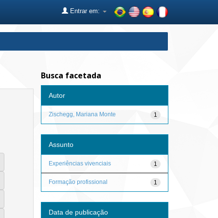
Entrar em:
Busca facetada
Autor
Zischegg, Mariana Monte
1
Assunto
Experiências vivenciais
1
Formação profissional
1
Data de publicação