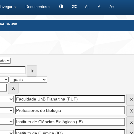
Navegar
Documentos
A-
A
A+
NAL DA UNB