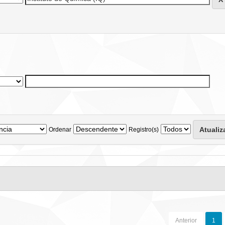
Ordenar
Registro(s)
Anterior
1