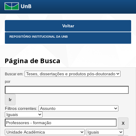
Skip
Voltar
navigation
REPOSITÓRIO INSTITUCIONAL DA UNB
Página de Busca
Buscar em:
por
Filtros correntes: