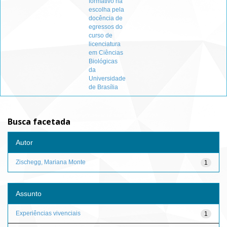
formativo na
escolha pela
docência de
egressos do
curso de
licenciatura
em Ciências
Biológicas
da
Universidade
de Brasília
Busca facetada
Autor
Zischegg, Mariana Monte
1
Assunto
Experiências vivenciais
1