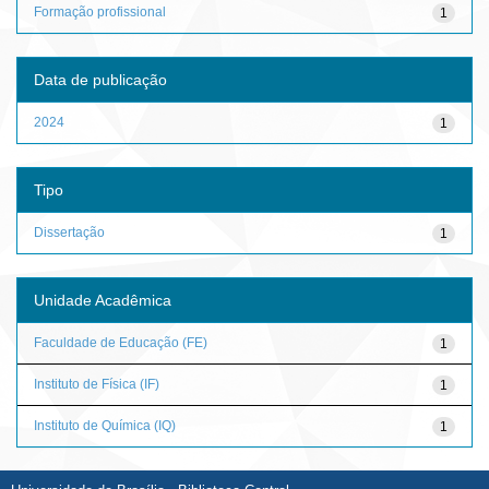
Formação profissional
1
Data de publicação
2024
1
Tipo
Dissertação
1
Unidade Acadêmica
Faculdade de Educação (FE)
1
Instituto de Física (IF)
1
Instituto de Química (IQ)
1