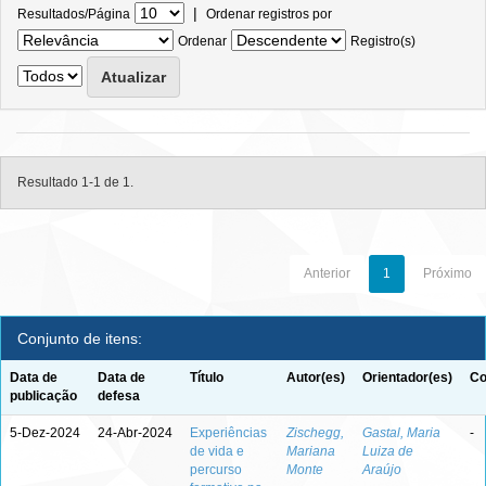
|
Resultados/Página
Ordenar registros por
Ordenar
Registro(s)
Resultado 1-1 de 1.
Anterior
1
Próximo
Conjunto de itens:
Data de
Data de
Título
Autor(es)
Orientador(es)
Co
publicação
defesa
5-Dez-2024
24-Abr-2024
Experiências
Zischegg,
Gastal, Maria
-
de vida e
Mariana
Luiza de
percurso
Monte
Araújo