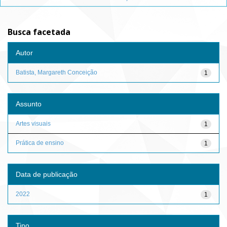
Busca facetada
Autor
Batista, Margareth Conceição
1
Assunto
Artes visuais
1
Prática de ensino
1
Data de publicação
2022
1
Tipo