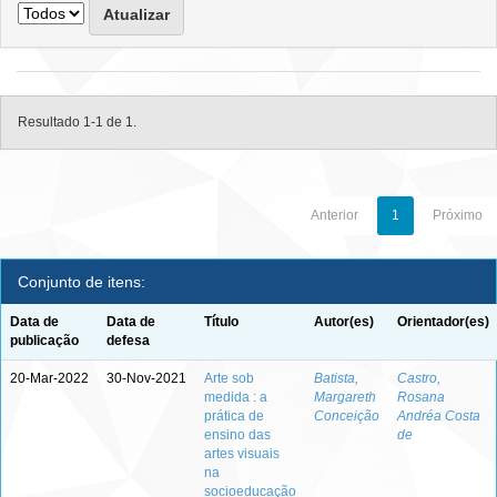
Resultado 1-1 de 1.
Anterior
1
Próximo
Conjunto de itens:
Data de
Data de
Título
Autor(es)
Orientador(es)
publicação
defesa
20-Mar-2022
30-Nov-2021
Arte sob
Batista,
Castro,
medida : a
Margareth
Rosana
prática de
Conceição
Andréa Costa
ensino das
de
artes visuais
na
socioeducação