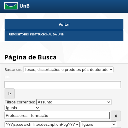
Skip
Voltar
navigation
REPOSITÓRIO INSTITUCIONAL DA UNB
Página de Busca
Buscar em:
por
Filtros correntes: