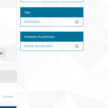
Tipo
Dissertação
1
Unidade Acadêmica
Instituto de Artes (IdA)
1
Próximo