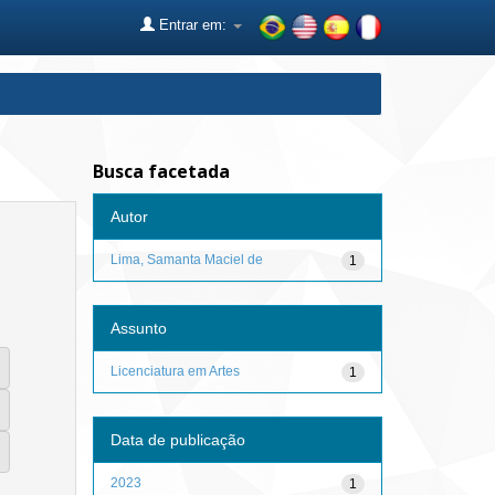
Entrar em:
Busca facetada
Autor
Lima, Samanta Maciel de
1
Assunto
Licenciatura em Artes
1
Data de publicação
2023
1