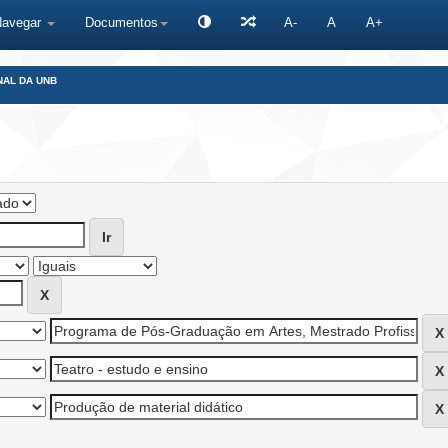
Navegar
Documentos
A-
A
A+
NAL DA UNB