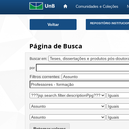
Comunidades e Coleções
Skip
REPOSITÓRIO INSTITUCIO
Voltar
navigation
Página de Busca
Buscar em:
por
Filtros correntes:
Retornar valores