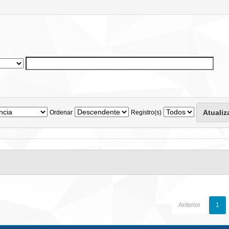
Ordenar
Registro(s)
Anterior
1