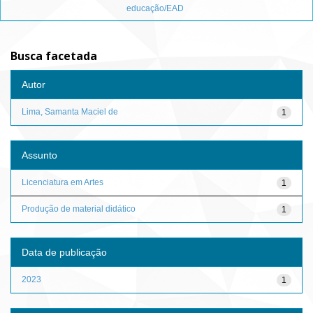
educação/EAD
Busca facetada
Autor
Lima, Samanta Maciel de
1
Assunto
Licenciatura em Artes
1
Produção de material didático
1
Data de publicação
2023
1