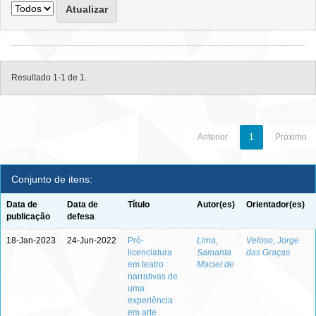
Resultado 1-1 de 1.
Anterior
1
Próximo
Conjunto de itens:
Data de
Data de
Título
Autor(es)
Orientador(es)
publicação
defesa
18-Jan-2023
24-Jun-2022
Pró-
Lima,
Veloso, Jorge
licenciatura
Samanta
das Graças
em teatro :
Maciel de
narrativas de
uma
experiência
em arte