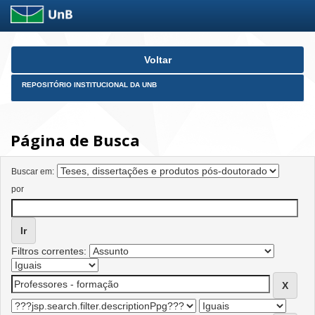
Skip
Voltar
navigation
REPOSITÓRIO INSTITUCIONAL DA UNB
Página de Busca
Buscar em:
por
Filtros correntes: