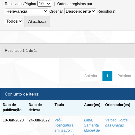
|
Resultados/Página
Ordenar registros por
Ordenar
Registro(s)
Resultado 1-1 de 1.
Anterior
1
Próximo
Conjunto de itens:
Data de
Data de
Título
Autor(es)
Orientador(es)
publicação
defesa
18-Jan-2023
24-Jun-2022
Pró-
Lima,
Veloso, Jorge
licenciatura
Samanta
das Graças
em teatro :
Maciel de