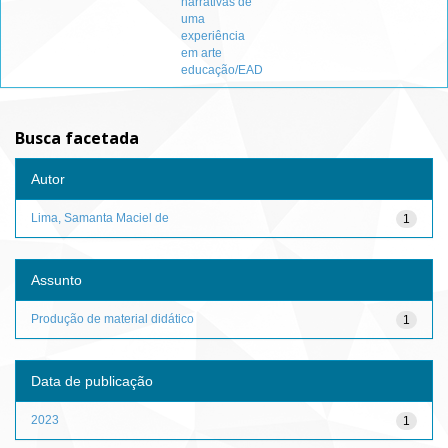
narrativas de
uma
experiência
em arte
educação/EAD
Busca facetada
Autor
Lima, Samanta Maciel de
1
Assunto
Produção de material didático
1
Data de publicação
2023
1