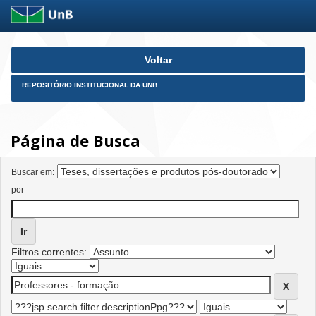
Skip
Voltar
navigation
REPOSITÓRIO INSTITUCIONAL DA UNB
Página de Busca
Buscar em:
por
Filtros correntes: