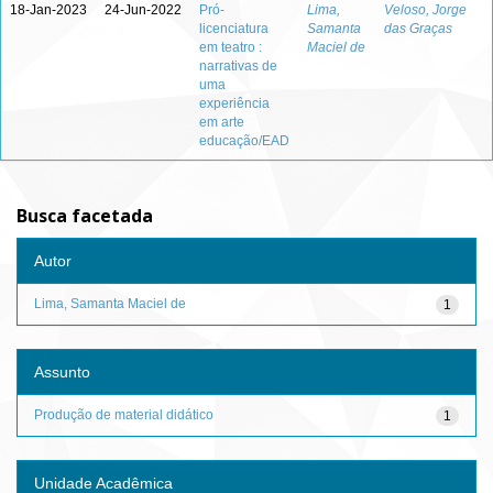
18-Jan-2023
24-Jun-2022
Pró-
Lima,
Veloso, Jorge
licenciatura
Samanta
das Graças
em teatro :
Maciel de
narrativas de
uma
experiência
em arte
educação/EAD
Busca facetada
Autor
Lima, Samanta Maciel de
1
Assunto
Produção de material didático
1
Unidade Acadêmica