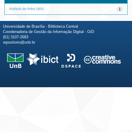
Instituto de Artes (IdA)
1
Universidade de Brasília - Biblioteca Central
Coordenadoria de Gestão da Informação Digital - GID
(61) 3107-2683
repositorio@unb.br
Fale conosco
Sobre