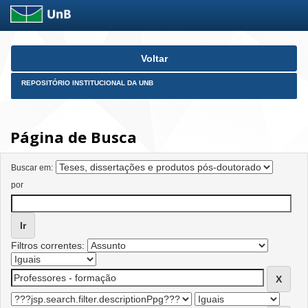
Skip
Voltar
navigation
REPOSITÓRIO INSTITUCIONAL DA UNB
Página de Busca
Buscar em:
por
Filtros correntes: