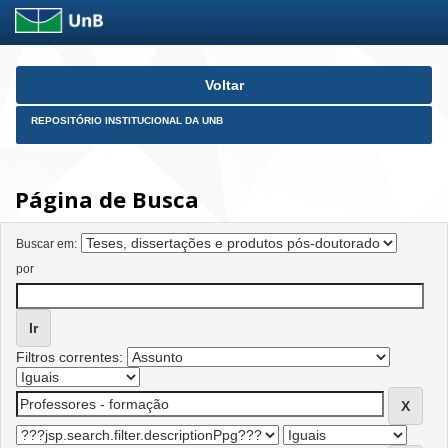
Skip
Voltar
navigation
REPOSITÓRIO INSTITUCIONAL DA UNB
Página de Busca
Buscar em:
por
Filtros correntes: