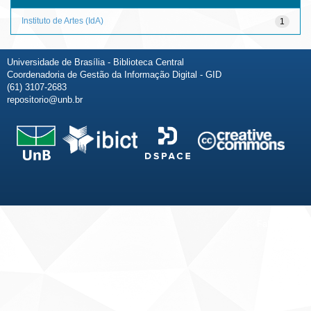
Instituto de Artes (IdA)
1
Universidade de Brasília - Biblioteca Central
Coordenadoria de Gestão da Informação Digital - GID
(61) 3107-2683
repositorio@unb.br
Fale conosco
Sobre