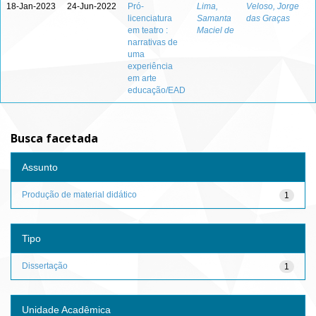
18-Jan-2023
24-Jun-2022
Pró-
Lima,
Veloso, Jorge
licenciatura
Samanta
das Graças
em teatro :
Maciel de
narrativas de
uma
experiência
em arte
educação/EAD
Busca facetada
Assunto
Produção de material didático
1
Tipo
Dissertação
1
Unidade Acadêmica