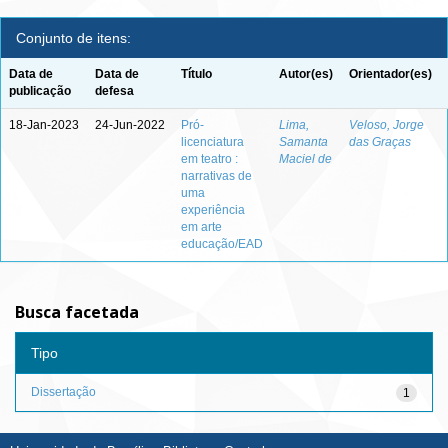
Conjunto de itens:
Data de
Data de
Título
Autor(es)
Orientador(es)
publicação
defesa
18-Jan-2023
24-Jun-2022
Pró-
Lima,
Veloso, Jorge
licenciatura
Samanta
das Graças
em teatro :
Maciel de
narrativas de
uma
experiência
em arte
educação/EAD
Busca facetada
Tipo
Dissertação
1