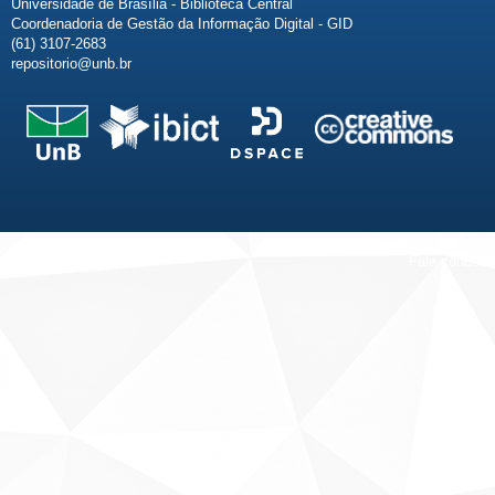
Universidade de Brasília - Biblioteca Central
Coordenadoria de Gestão da Informação Digital - GID
(61) 3107-2683
repositorio@unb.br
Fale conosco
Sobre