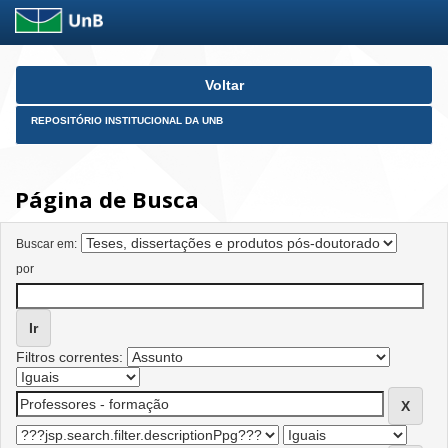
Skip
Voltar
navigation
REPOSITÓRIO INSTITUCIONAL DA UNB
Página de Busca
Buscar em:
por
Filtros correntes: