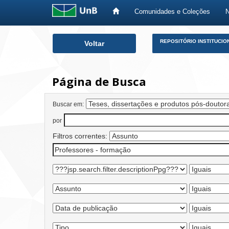
Comunidades e Coleções
Skip
REPOSITÓRIO INSTITUCIO
Voltar
navigation
Página de Busca
Buscar em:
por
Filtros correntes: