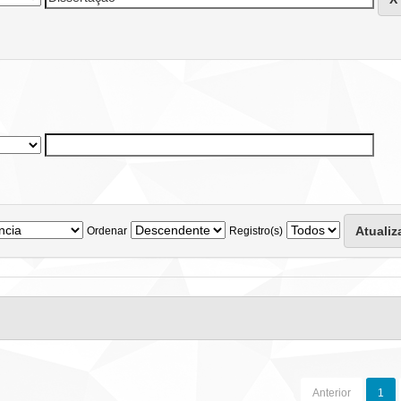
Ordenar
Registro(s)
Anterior
1