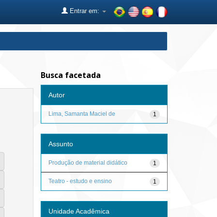
Entrar em:
Busca facetada
Autor
Lima, Samanta Maciel de
1
Assunto
Produção de material didático
1
Teatro - estudo e ensino
1
Unidade Acadêmica