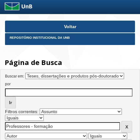
Skip
Voltar
navigation
REPOSITÓRIO INSTITUCIONAL DA UNB
Página de Busca
Buscar em:
por
Filtros correntes: