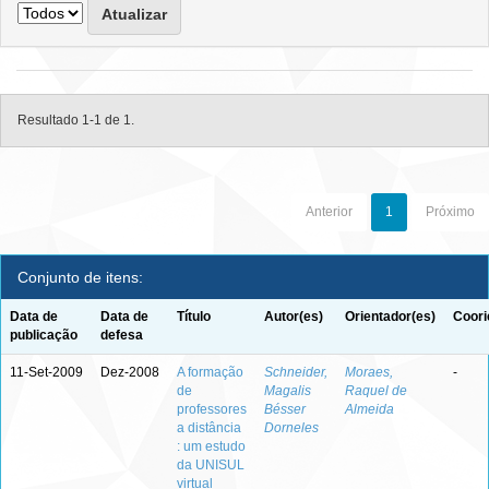
Resultado 1-1 de 1.
Anterior
1
Próximo
Conjunto de itens:
Data de
Data de
Título
Autor(es)
Orientador(es)
Coori
publicação
defesa
11-Set-2009
Dez-2008
A formação
Schneider,
Moraes,
-
de
Magalis
Raquel de
professores
Bésser
Almeida
a distância
Dorneles
: um estudo
da UNISUL
virtual