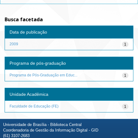
Busca facetada
Data de publicação
2009
1
Programa de pós-graduação
Programa de Pós-Graduação em Educ...
1
Unidade Acadêmica
Faculdade de Educação (FE)
1
Universidade de Brasília - Biblioteca Central
Coordenadoria de Gestão da Informação Digital - GID
(61) 3107-2683