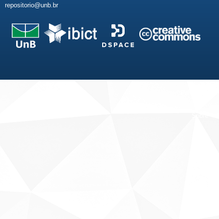
repositorio@unb.br
Fale conosco
Sobre