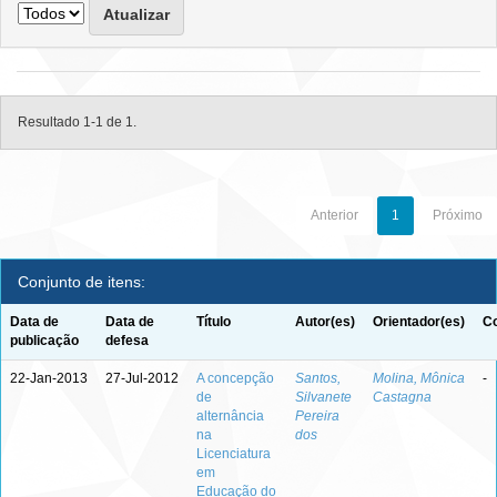
Resultado 1-1 de 1.
Anterior
1
Próximo
Conjunto de itens:
Data de
Data de
Título
Autor(es)
Orientador(es)
Co
publicação
defesa
22-Jan-2013
27-Jul-2012
A concepção
Santos,
Molina, Mônica
-
de
Silvanete
Castagna
alternância
Pereira
na
dos
Licenciatura
em
Educação do