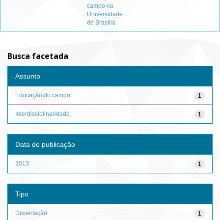
campo na
Universidade
de Brasília
Busca facetada
Assunto
Educação do campo
1
Interdisciplinaridade
1
Data de publicação
2013
1
Tipo
Dissertação
1