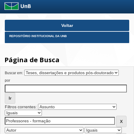
Skip
Voltar
navigation
REPOSITÓRIO INSTITUCIONAL DA UNB
Página de Busca
Buscar em:
por
Filtros correntes: