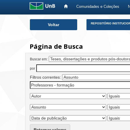
Comunidades e Coleções
Skip
REPOSITÓRIO INSTITUCIO
Voltar
navigation
Página de Busca
Buscar em:
por
Filtros correntes:
Retornar valores