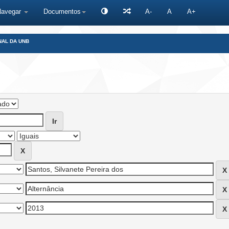
Navegar
Documentos
A-
A
A+
NAL DA UNB