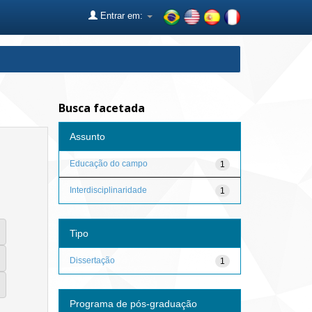
Entrar em:
Busca facetada
Assunto
Educação do campo
1
Interdisciplinaridade
1
Tipo
Dissertação
1
Programa de pós-graduação