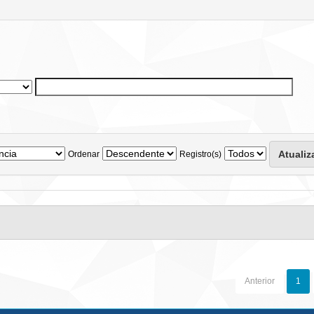
Ordenar
Registro(s)
Anterior
1