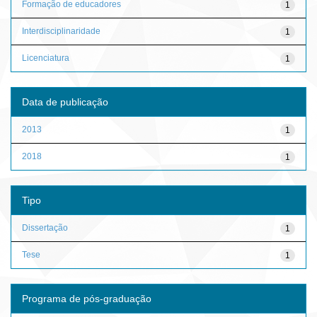
Formação de educadores
1
Interdisciplinaridade
1
Licenciatura
1
Data de publicação
2013
1
2018
1
Tipo
Dissertação
1
Tese
1
Programa de pós-graduação