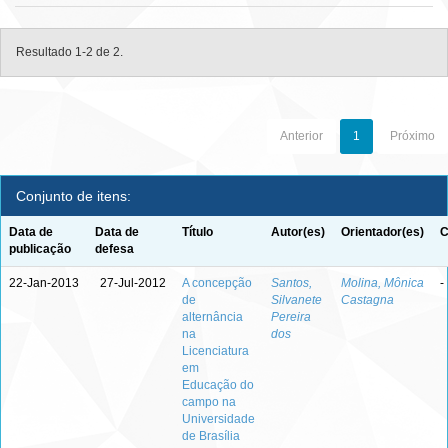
Resultado 1-2 de 2.
Anterior
1
Próximo
Conjunto de itens:
Data de
Data de
Título
Autor(es)
Orientador(es)
C
publicação
defesa
22-Jan-2013
27-Jul-2012
A concepção
Santos,
Molina, Mônica
-
de
Silvanete
Castagna
alternância
Pereira
na
dos
Licenciatura
em
Educação do
campo na
Universidade
de Brasília