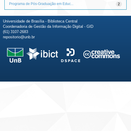
Programa de Pós-Graduação em Educ...
2
Universidade de Brasília - Biblioteca Central
Coordenadoria de Gestão da Informação Digital - GID
(61) 3107-2683
repositorio@unb.br
Fale conosco
Sobre