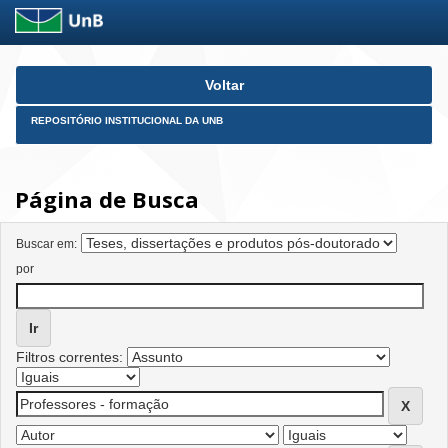
Skip
Voltar
navigation
REPOSITÓRIO INSTITUCIONAL DA UNB
Página de Busca
Buscar em:
por
Filtros correntes: