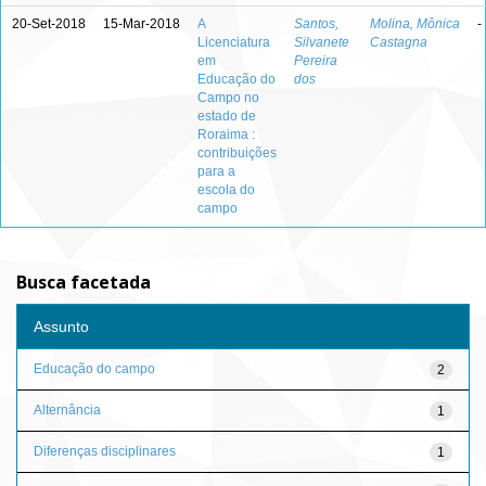
20-Set-2018
15-Mar-2018
A
Santos,
Molina, Mônica
-
Licenciatura
Silvanete
Castagna
em
Pereira
Educação do
dos
Campo no
estado de
Roraima :
contribuições
para a
escola do
campo
Busca facetada
Assunto
Educação do campo
2
Alternância
1
Diferenças disciplinares
1