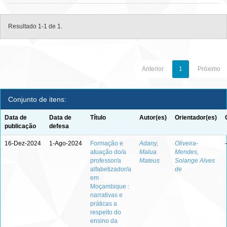
Resultado 1-1 de 1.
Anterior
1
Próximo
Conjunto de itens:
Data de
Data de
Título
Autor(es)
Orientador(es)
publicação
defesa
16-Dez-2024
1-Ago-2024
Formação e
Adany,
Oliveira-
-
atuação do/a
Malua
Mendes,
professor/a
Mateus
Solange Alves
alfabetizador/a
de
em
Moçambique :
narrativas e
práticas a
respeito do
ensino da