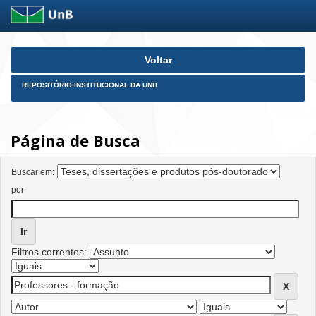
Skip
Voltar
navigation
REPOSITÓRIO INSTITUCIONAL DA UNB
Página de Busca
Buscar em:
por
Filtros correntes: