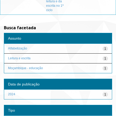
leitura e da
escrita no 1º
ciclo
Busca facetada
Assunto
Alfabetização
1
Leitura e escrita
1
Moçambique - educação
1
Data de publicação
2024
1
Tipo