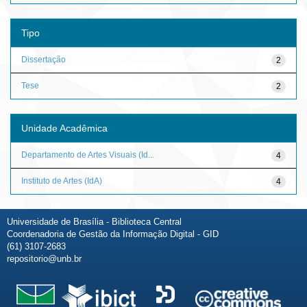
Tipo
Dissertação
2
Tese
2
Unidade Acadêmica
Departamento de Artes Visuais (Id...
4
Instituto de Artes (IdA)
4
Universidade de Brasília - Biblioteca Central
Coordenadoria de Gestão da Informação Digital - GID
(61) 3107-2683
repositorio@unb.br