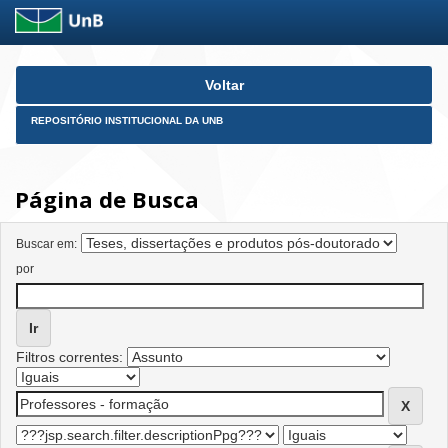
Skip
Voltar
navigation
REPOSITÓRIO INSTITUCIONAL DA UNB
Página de Busca
Buscar em:
por
Filtros correntes: