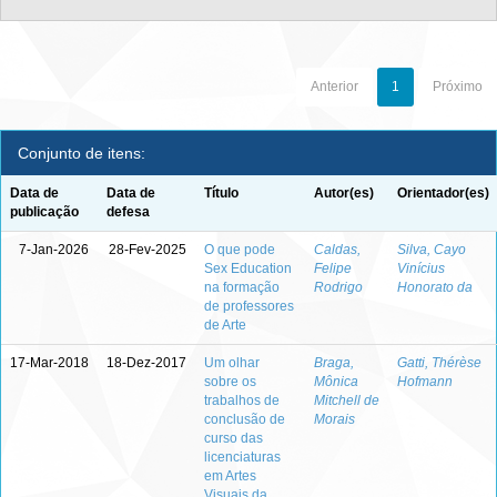
Anterior
1
Próximo
Conjunto de itens:
Data de
Data de
Título
Autor(es)
Orientador(es)
publicação
defesa
7-Jan-2026
28-Fev-2025
O que pode
Caldas,
Silva, Cayo
Sex Education
Felipe
Vinícius
na formação
Rodrigo
Honorato da
de professores
de Arte
17-Mar-2018
18-Dez-2017
Um olhar
Braga,
Gatti, Thérèse
sobre os
Mônica
Hofmann
trabalhos de
Mitchell de
conclusão de
Morais
curso das
licenciaturas
em Artes
Visuais da