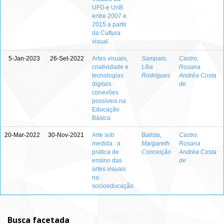
UFG e UnB
entre 2007 e
2015 a partir
da Cultura
visual
5-Jan-2023
26-Set-2022
Artes visuais,
Sampaio,
Castro,
criatividade e
Lília
Rosana
tecnologias
Rodrigues
Andréa Costa
digitais :
de
conexões
possíveis na
Educação
Básica
20-Mar-2022
30-Nov-2021
Arte sob
Batista,
Castro,
medida : a
Margareth
Rosana
prática de
Conceição
Andréa Costa
ensino das
de
artes visuais
na
socioeducação
Busca facetada