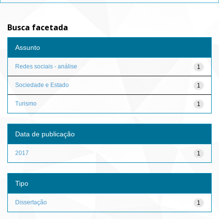
Busca facetada
Assunto
Redes sociais - análise
1
Sociedade e Estado
1
Turismo
1
Data de publicação
2017
1
Tipo
Dissertação
1