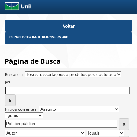
Skip
Voltar
navigation
REPOSITÓRIO INSTITUCIONAL DA UNB
Página de Busca
Buscar em:
por
Filtros correntes: