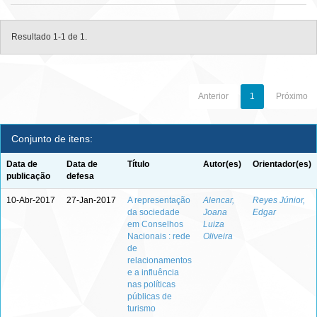
Resultado 1-1 de 1.
Anterior
1
Próximo
Conjunto de itens:
Data de
Data de
Título
Autor(es)
Orientador(es)
publicação
defesa
10-Abr-2017
27-Jan-2017
A representação
Alencar,
Reyes Júnior,
da sociedade
Joana
Edgar
em Conselhos
Luiza
Nacionais : rede
Oliveira
de
relacionamentos
e a influência
nas políticas
públicas de
turismo