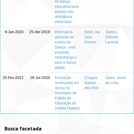
de dança
educativa para
alunos com
deficiência
intelectual
9-Jan-2020
25-Abr-2019
Informática
Rego, Isa
Santos,
aplicada ao
Sara
Gilberto
ensino da
Pereira
Lacerda
Dança : uma
proposta
metodológica
para a dança
digital
25-Fev-2021
28-Jul-2020
Formação
Chagas,
Sales, Jonas
continuada em
Ivanise
de Lima
dança na
dos Reis
Secretaria de
Estado de
Educação do
Distrito Federal
Busca facetada