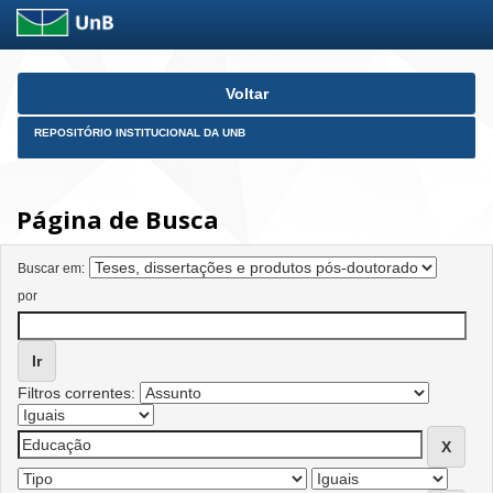
Skip
Voltar
navigation
REPOSITÓRIO INSTITUCIONAL DA UNB
Página de Busca
Buscar em:
por
Filtros correntes: