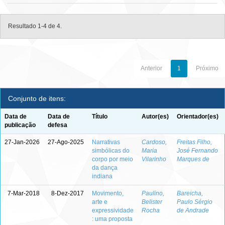
Resultado 1-4 de 4.
Anterior
1
Próximo
Conjunto de itens:
Data de
Data de
Título
Autor(es)
Orientador(es)
publicação
defesa
27-Jan-2026
27-Ago-2025
Narrativas
Cardoso,
Freitas Filho,
simbólicas do
Maria
José Fernando
corpo por meio
Vilarinho
Marques de
da dança
indiana
7-Mar-2018
8-Dez-2017
Movimento,
Paulino,
Bareicha,
arte e
Belister
Paulo Sérgio
expressividade
Rocha
de Andrade
: uma proposta