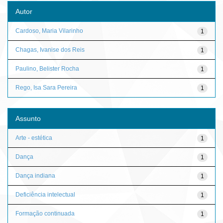
Autor
Cardoso, Maria Vilarinho
1
Chagas, Ivanise dos Reis
1
Paulino, Belister Rocha
1
Rego, Isa Sara Pereira
1
Assunto
Arte - estética
1
Dança
1
Dança indiana
1
Deficiência intelectual
1
Formação continuada
1