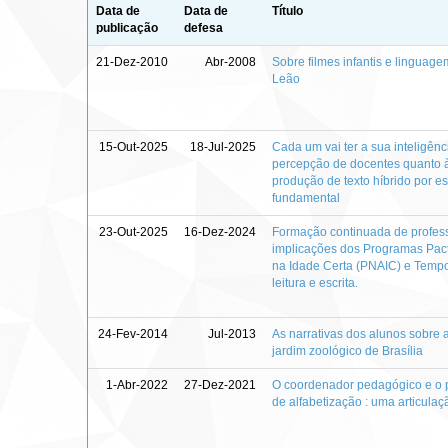
Data de
Data de
Título
publicação
defesa
21-Dez-2010
Abr-2008
Sobre filmes infantis e linguage
Leão
15-Out-2025
18-Jul-2025
Cada um vai ter a sua inteligência
percepção de docentes quanto à
produção de texto híbrido por e
fundamental
23-Out-2025
16-Dez-2024
Formação continuada de profess
implicações dos Programas Pact
na Idade Certa (PNAIC) e Tempo
leitura e escrita.
24-Fev-2014
Jul-2013
As narrativas dos alunos sobre a
jardim zoológico de Brasília
1-Abr-2022
27-Dez-2021
O coordenador pedagógico e o pr
de alfabetização : uma articulaç