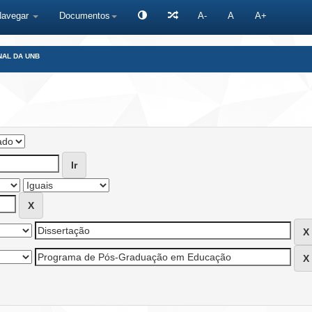
Navegar
Documentos
A-
A
A+
NAL DA UNB