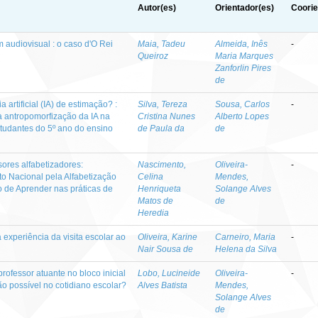
Autor(es)
Orientador(es)
Coorie
m audiovisual : o caso d'O Rei
Maia, Tadeu
Almeida, Inês
-
Queiroz
Maria Marques
Zanforlin Pires
de
 artificial (IA) de estimação? :
Silva, Tereza
Sousa, Carlos
-
 antropomorfização da IA na
Cristina Nunes
Alberto Lopes
studantes do 5º ano do ensino
de Paula da
de
ores alfabetizadores:
Nascimento,
Oliveira-
-
o Nacional pela Alfabetização
Celina
Mendes,
 de Aprender nas práticas de
Henriqueta
Solange Alves
Matos de
de
Heredia
 experiência da visita escolar ao
Oliveira, Karine
Carneiro, Maria
-
Nair Sousa de
Helena da Silva
ofessor atuante no bloco inicial
Lobo, Lucineide
Oliveira-
-
ão possível no cotidiano escolar?
Alves Batista
Mendes,
Solange Alves
de