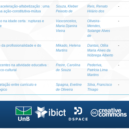
 aceleração-alfabetização : uma
Souza, Kleber
Reis, Renato
-
na ação-constitutiva-mútua
Peixoto de
Hilário dos
o na idade certa : rupturas e
Vasconcelos,
Oliveira-
-
te
Maria Djanira
Mendes,
Vieira
Solange Alves
de
e da profissionalidade e do
Mikado, Helena
Dantas, Otília
-
Martins
Maria Alves da
Nóbrega Alberto
entes na atividade educativa :
Freire, Carolina
Pederiva,
-
co-cultural
de Souza
Patrícia Lima
Martins
elação entre currículo e
Spagna, Eveline
Silva, Francisco
-
ógico
de Oliveira
Thiago