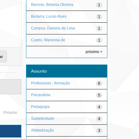
Barroso, Betania Oliveira
1
Bezerra, Lucas Alves
1
Campos, Daniela de Lima
1
Castro, Wanessa de
1
próximo >
Assunto
Professores - formação
6
Psicanálise
5
Pedagogia
4
Próximo
Subjetividade
4
Alfabetização
3