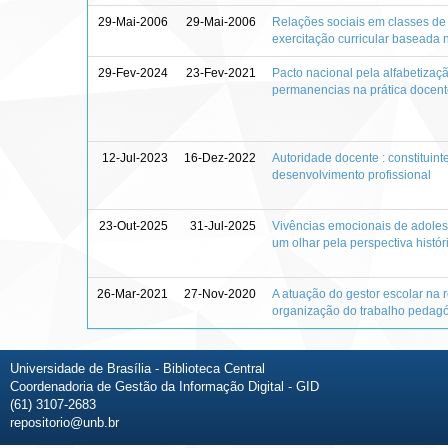
29-Mai-2006
29-Mai-2006
Relações sociais em classes de
exercitação curricular baseada 
29-Fev-2024
23-Fev-2021
Pacto nacional pela alfabetizaçã
permanencias na prática docen
12-Jul-2023
16-Dez-2022
Autoridade docente : constituint
desenvolvimento profissional
23-Out-2025
31-Jul-2025
Vivências emocionais de adolesc
um olhar pela perspectiva históri
26-Mar-2021
27-Nov-2020
A atuação do gestor escolar na r
organização do trabalho pedag
Universidade de Brasília - Biblioteca Central
Coordenadoria de Gestão da Informação Digital - GID
(61) 3107-2683
repositorio@unb.br