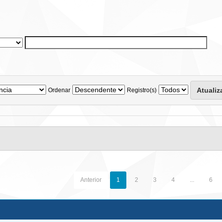
Ordenar
Registro(s)
Anterior
1
2
3
4
...
6