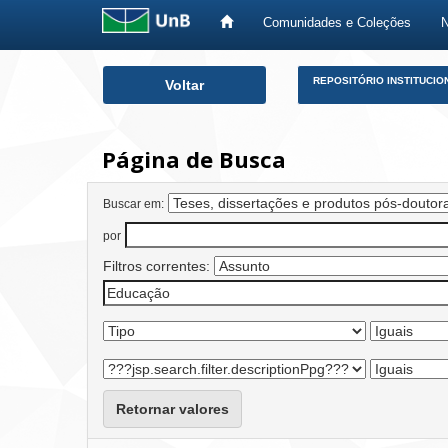
Comunidades e Coleções
Skip
REPOSITÓRIO INSTITUCIO
Voltar
navigation
Página de Busca
Buscar em:
por
Filtros correntes:
Retornar valores