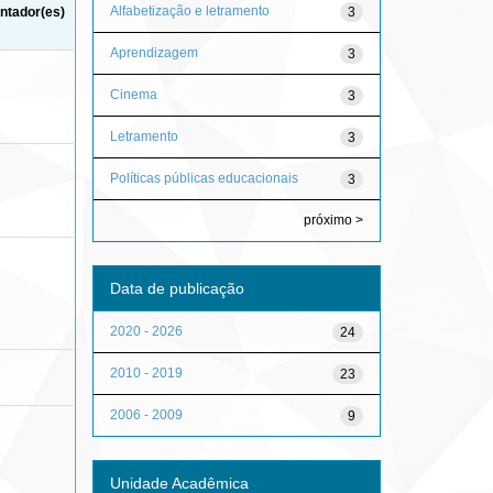
Alfabetização e letramento
3
ntador(es)
Aprendizagem
3
Cinema
3
Letramento
3
Políticas públicas educacionais
3
próximo >
Data de publicação
2020 - 2026
24
2010 - 2019
23
2006 - 2009
9
Unidade Acadêmica