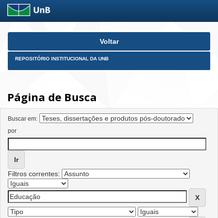
Skip
Voltar
navigation
REPOSITÓRIO INSTITUCIONAL DA UNB
Página de Busca
Buscar em:
por
Filtros correntes: