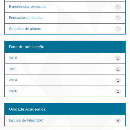
Experiências vivenciais
1
Formação continuada
1
Questões de gênero
1
Data de publicação
2018
1
2021
1
2024
1
2026
1
Unidade Acadêmica
Instituto de Artes (IdA)
4