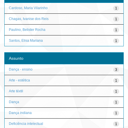
Cardoso, Maria Vilarinho
1
Chagas, Ivanise dos Reis
1
Paulino, Belister Rocha
1
Santos, Elisa Mariana
1
Assunto
Dança - ensino
3
Arte - estética
1
Arte téxtil
1
Dança
1
Dança indiana
1
Deficiência intelectual
1