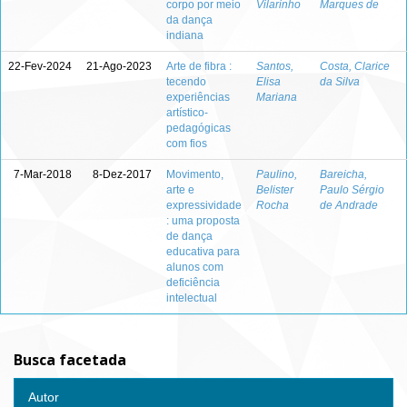
corpo por meio
Vilarinho
Marques de
da dança
indiana
22-Fev-2024
21-Ago-2023
Arte de fibra :
Santos,
Costa, Clarice
tecendo
Elisa
da Silva
experiências
Mariana
artístico-
pedagógicas
com fios
7-Mar-2018
8-Dez-2017
Movimento,
Paulino,
Bareicha,
arte e
Belister
Paulo Sérgio
expressividade
Rocha
de Andrade
: uma proposta
de dança
educativa para
alunos com
deficiência
intelectual
Busca facetada
Autor