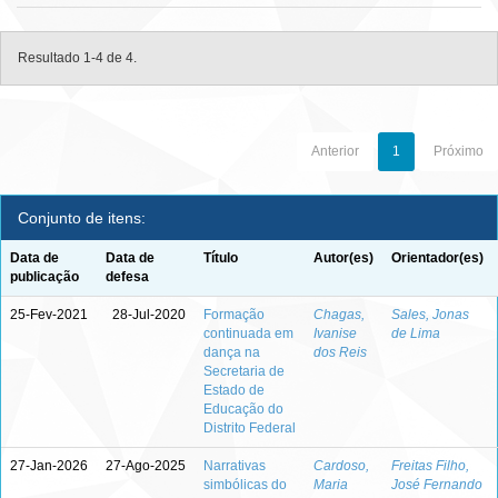
Resultado 1-4 de 4.
Anterior
1
Próximo
Conjunto de itens:
Data de
Data de
Título
Autor(es)
Orientador(es)
publicação
defesa
25-Fev-2021
28-Jul-2020
Formação
Chagas,
Sales, Jonas
continuada em
Ivanise
de Lima
dança na
dos Reis
Secretaria de
Estado de
Educação do
Distrito Federal
27-Jan-2026
27-Ago-2025
Narrativas
Cardoso,
Freitas Filho,
simbólicas do
Maria
José Fernando