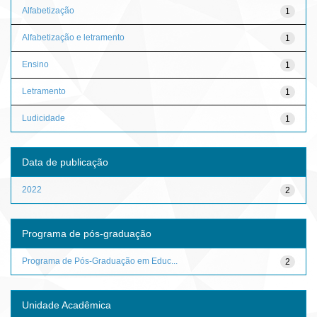
Alfabetização
1
Alfabetização e letramento
1
Ensino
1
Letramento
1
Ludicidade
1
Data de publicação
2022
2
Programa de pós-graduação
Programa de Pós-Graduação em Educ...
2
Unidade Acadêmica