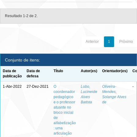
Resultado 1-2 de 2.
Anterior
1
Próximo
Conjunto de itens:
Data de
Data de
Título
Autor(es)
Orientador(es)
Co
publicação
defesa
1-Abr-2022
27-Dez-2021
O
Lobo,
Oliveira-
-
coordenador
Lucineide
Mendes,
pedagógico
Alves
Solange Alves
e o professor
Batista
de
atuante no
bloco inicial
de
alfabetização
: uma
articulação