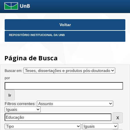
Skip
Voltar
navigation
REPOSITÓRIO INSTITUCIONAL DA UNB
Página de Busca
Buscar em:
por
Filtros correntes: