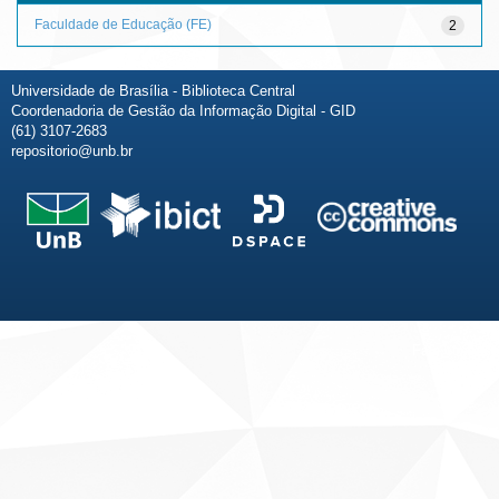
Faculdade de Educação (FE)
2
Universidade de Brasília - Biblioteca Central
Coordenadoria de Gestão da Informação Digital - GID
(61) 3107-2683
repositorio@unb.br
Fale conosco
Sobre