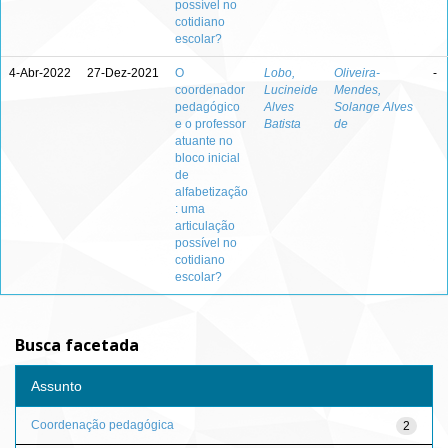
possível no
cotidiano
escolar?
4-Abr-2022
27-Dez-2021
O
Lobo,
Oliveira-
-
coordenador
Lucineide
Mendes,
pedagógico
Alves
Solange Alves
e o professor
Batista
de
atuante no
bloco inicial
de
alfabetização
: uma
articulação
possível no
cotidiano
escolar?
Busca facetada
Assunto
Coordenação pedagógica
2