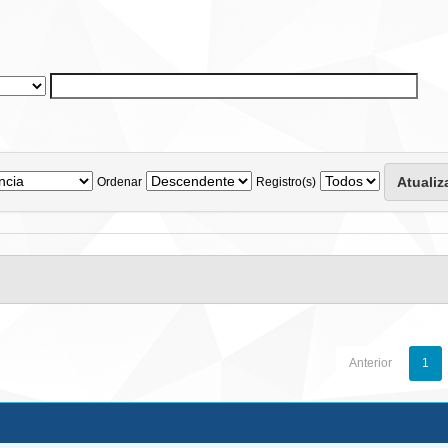
Ordenar
Registro(s)
Anterior
1