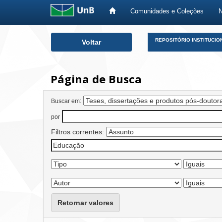
Comunidades e Coleções
Skip
REPOSITÓRIO INSTITUCIO
Voltar
navigation
Página de Busca
Buscar em:
por
Filtros correntes:
Retornar valores