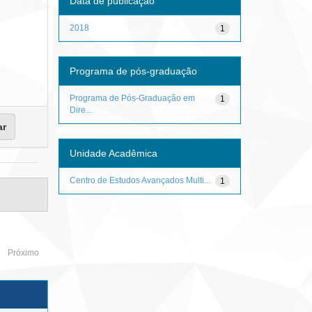
Data de publicação
2018
1
Programa de pós-graduação
Programa de Pós-Graduação em
1
Dire...
Unidade Acadêmica
Centro de Estudos Avançados Multi...
1
Próximo