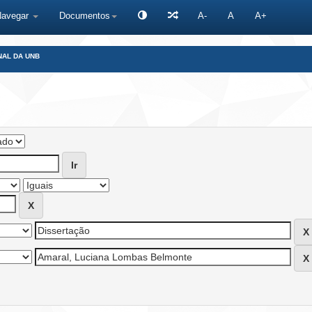
Navegar
Documentos
A-
A
A+
NAL DA UNB