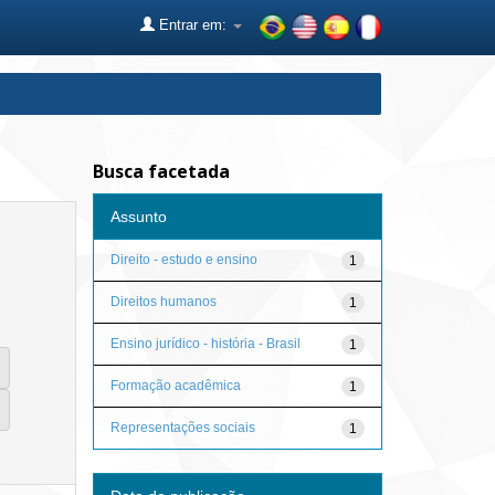
Entrar em:
Busca facetada
Assunto
Direito - estudo e ensino
1
Direitos humanos
1
Ensino jurídico - história - Brasil
1
Formação acadêmica
1
Representações sociais
1