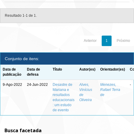
Resultado 1-1 de 1.
Anterior
1
Próximo
Conjunto de itens:
Data de
Data de
Título
Autor(es)
Orientador(es)
Co
publicação
defesa
9-Ago-2022
24-Jun-2022
Desastre de
Alves,
Menezes,
-
Mariana e
Vinícius
Rafael Terra
resultados
de
de
educacionais
Oliveira
: um estudo
de evento
Busca facetada