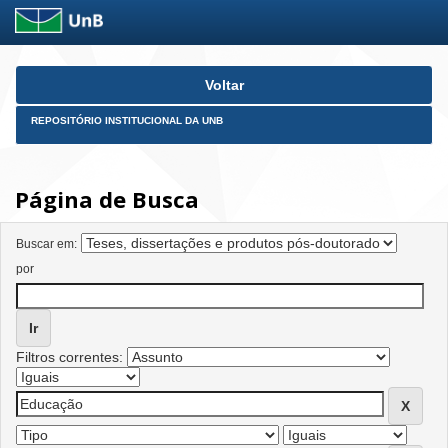
Skip
Voltar
navigation
REPOSITÓRIO INSTITUCIONAL DA UNB
Página de Busca
Buscar em:
por
Filtros correntes: