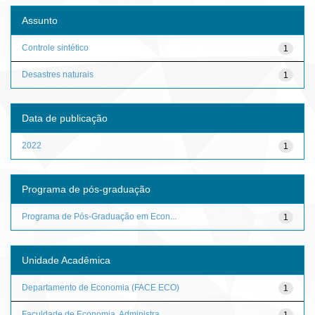
Assunto
Controle sintético
1
Desastres naturais
1
Data de publicação
2022
1
Programa de pós-graduação
Programa de Pós-Graduação em Econ...
1
Unidade Acadêmica
Departamento de Economia (FACE ECO)
1
Faculdade de Economia, Administra...
1