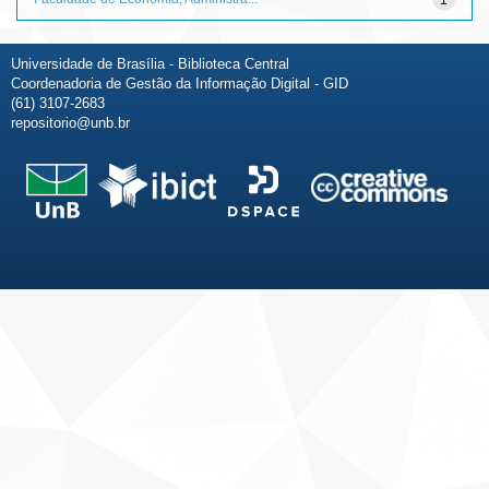
Universidade de Brasília - Biblioteca Central
Coordenadoria de Gestão da Informação Digital - GID
(61) 3107-2683
repositorio@unb.br
Fale conosco
Sobre