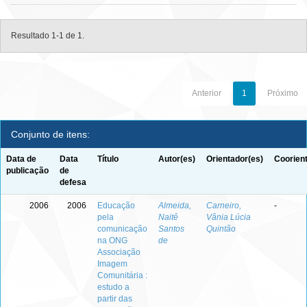
Resultado 1-1 de 1.
Anterior
1
Próximo
Conjunto de itens:
Data de
Data
Título
Autor(es)
Orientador(es)
Coorien
publicação
de
defesa
2006
2006
Educação
Almeida,
Carneiro,
-
pela
Naitê
Vânia Lúcia
comunicação
Santos
Quintão
na ONG
de
Associação
Imagem
Comunitária :
estudo a
partir das