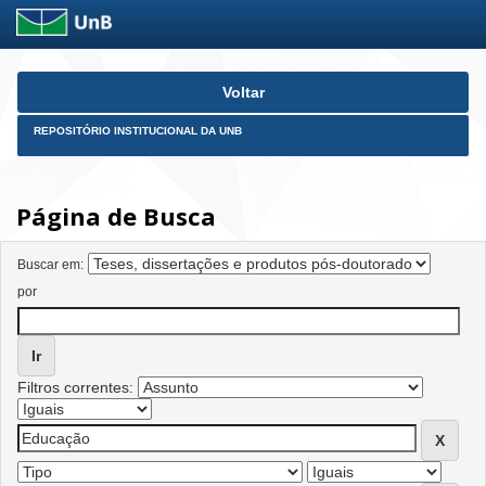
Skip
Voltar
navigation
REPOSITÓRIO INSTITUCIONAL DA UNB
Página de Busca
Buscar em:
por
Filtros correntes: