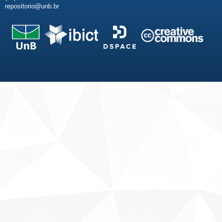
repositorio@unb.br
Fale conosco
Sobre