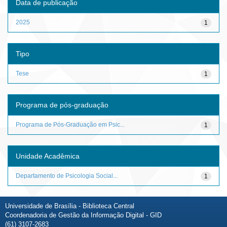
Data de publicação
2025
1
Tipo
Tese
1
Programa de pós-graduação
Programa de Pós-Graduação em Psic...
1
Unidade Acadêmica
Departamento de Psicologia Social...
1
Universidade de Brasília - Biblioteca Central
Coordenadoria de Gestão da Informação Digital - GID
(61) 3107-2683