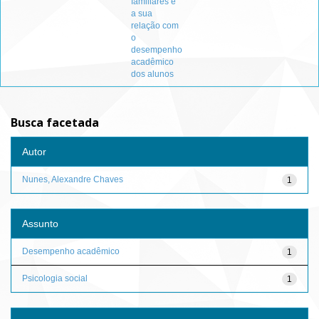
familiares e
a sua
relação com
o
desempenho
acadêmico
dos alunos
Busca facetada
Autor
Nunes, Alexandre Chaves
1
Assunto
Desempenho acadêmico
1
Psicologia social
1