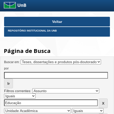
Skip
Voltar
navigation
REPOSITÓRIO INSTITUCIONAL DA UNB
Página de Busca
Buscar em:
por
Filtros correntes: