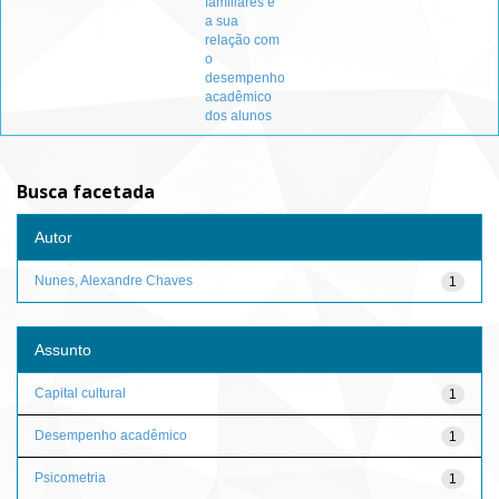
familiares e
a sua
relação com
o
desempenho
acadêmico
dos alunos
Busca facetada
Autor
Nunes, Alexandre Chaves
1
Assunto
Capital cultural
1
Desempenho acadêmico
1
Psicometria
1