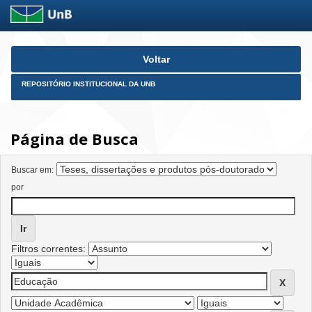
Skip
Voltar
navigation
REPOSITÓRIO INSTITUCIONAL DA UNB
Página de Busca
Buscar em:
por
Filtros correntes: