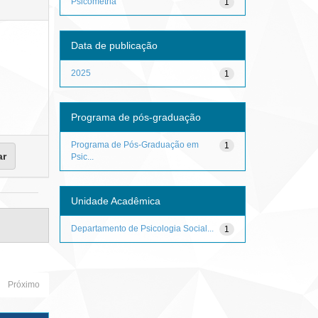
Psicometria
1
Data de publicação
2025
1
Programa de pós-graduação
Programa de Pós-Graduação em
1
Psic...
Unidade Acadêmica
Departamento de Psicologia Social...
1
Próximo