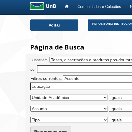
Comunidades e Coleções
Skip
REPOSITÓRIO INSTITUCIO
Voltar
navigation
Página de Busca
Buscar em:
por
Filtros correntes:
Retornar valores