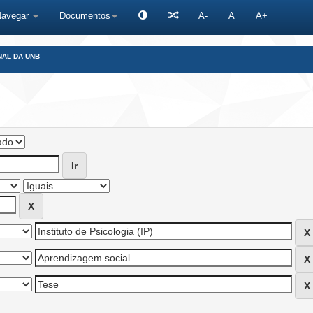
Navegar
Documentos
A-
A
A+
NAL DA UNB