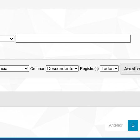
Ordenar
Registro(s)
Anterior
1