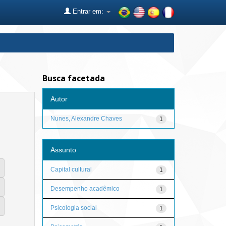
Entrar em:
Busca facetada
Autor
Nunes, Alexandre Chaves
1
Assunto
Capital cultural
1
Desempenho acadêmico
1
Psicologia social
1