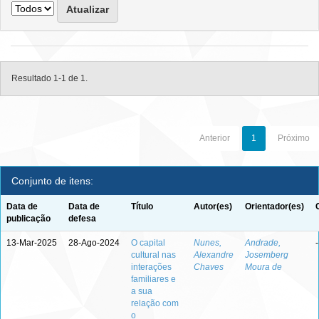
Resultado 1-1 de 1.
Anterior
1
Próximo
Conjunto de itens:
Data de
Data de
Título
Autor(es)
Orientador(es)
publicação
defesa
13-Mar-2025
28-Ago-2024
O capital
Nunes,
Andrade,
-
cultural nas
Alexandre
Josemberg
interações
Chaves
Moura de
familiares e
a sua
relação com
o