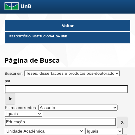
Skip
Voltar
navigation
REPOSITÓRIO INSTITUCIONAL DA UNB
Página de Busca
Buscar em:
por
Filtros correntes: