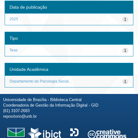
Data de publicação
2025
1
Tipo
Tese
1
Unidade Acadêmica
Departamento de Psicologia Social...
1
Universidade de Brasília - Biblioteca Central
Coordenadoria de Gestão da Informação Digital - GID
(61) 3107-2683
repositorio@unb.br