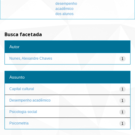
desempenho
acadêmico
dos alunos
Busca facetada
Autor
Nunes, Alexandre Chaves
1
Assunto
Capital cultural
1
Desempenho acadêmico
1
Psicologia social
1
Psicometria
1