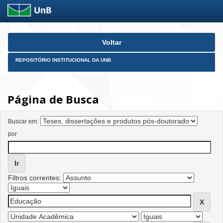
Skip
Voltar
navigation
REPOSITÓRIO INSTITUCIONAL DA UNB
Página de Busca
Buscar em:
por
Filtros correntes: