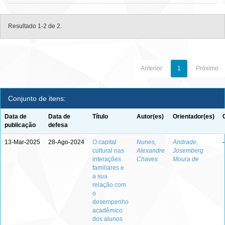
Resultado 1-2 de 2.
Anterior
1
Próximo
Conjunto de itens:
Data de
Data de
Título
Autor(es)
Orientador(es)
publicação
defesa
13-Mar-2025
28-Ago-2024
O capital
Nunes,
Andrade,
-
cultural nas
Alexandre
Josemberg
interações
Chaves
Moura de
familiares e
a sua
relação com
o
desempenho
acadêmico
dos alunos