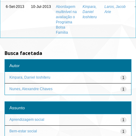
6-Set-2013
10-Jul-2013
Abordagem
Kinpara,
Laros, Jacob
-
multinível na
Daniel
Arie
avaliação o
Ioshiteru
Programa
Bolsa
Família
Busca facetada
Autor
Kinpara, Daniel Ioshiteru
1
Nunes, Alexandre Chaves
1
Assunto
Aprendizagem social
1
Bem-estar social
1