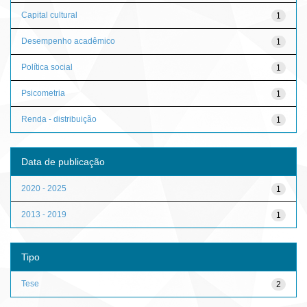
Capital cultural
1
Desempenho acadêmico
1
Política social
1
Psicometria
1
Renda - distribuição
1
Data de publicação
2020 - 2025
1
2013 - 2019
1
Tipo
Tese
2