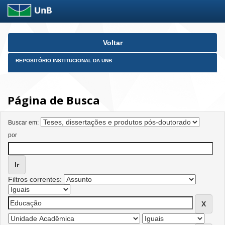
Skip
Voltar
navigation
REPOSITÓRIO INSTITUCIONAL DA UNB
Página de Busca
Buscar em:
por
Filtros correntes: