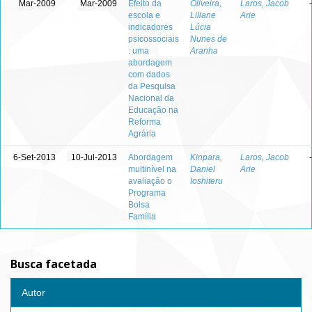
Mar-2009
Mar-2009
Efeito da
Oliveira,
Laros, Jacob
-
escola e
Liliane
Arie
indicadores
Lúcia
psicossociais
Nunes de
: uma
Aranha
abordagem
com dados
da Pesquisa
Nacional da
Educação na
Reforma
Agrária
6-Set-2013
10-Jul-2013
Abordagem
Kinpara,
Laros, Jacob
-
multinível na
Daniel
Arie
avaliação o
Ioshiteru
Programa
Bolsa
Família
Busca facetada
Autor