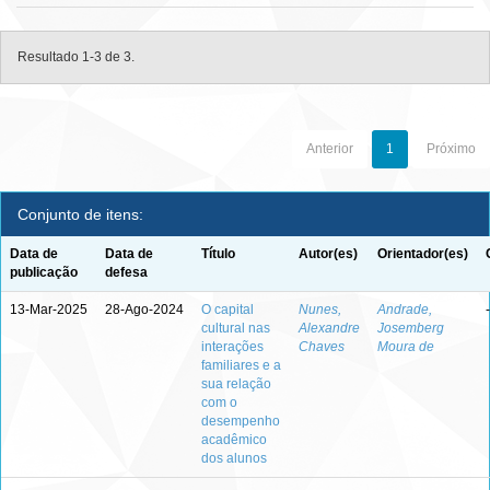
Resultado 1-3 de 3.
Anterior
1
Próximo
Conjunto de itens:
Data de
Data de
Título
Autor(es)
Orientador(es)
publicação
defesa
13-Mar-2025
28-Ago-2024
O capital
Nunes,
Andrade,
-
cultural nas
Alexandre
Josemberg
interações
Chaves
Moura de
familiares e a
sua relação
com o
desempenho
acadêmico
dos alunos