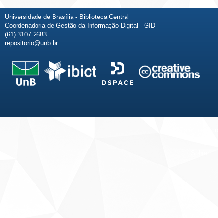
Universidade de Brasília - Biblioteca Central
Coordenadoria de Gestão da Informação Digital - GID
(61) 3107-2683
repositorio@unb.br
Fale conosco
Sobre