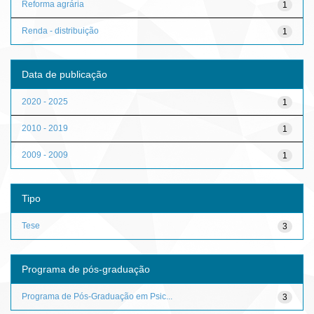
Reforma agrária
1
Renda - distribuição
1
Data de publicação
2020 - 2025
1
2010 - 2019
1
2009 - 2009
1
Tipo
Tese
3
Programa de pós-graduação
Programa de Pós-Graduação em Psic...
3