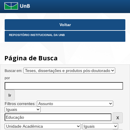
Skip
Voltar
navigation
REPOSITÓRIO INSTITUCIONAL DA UNB
Página de Busca
Buscar em:
por
Filtros correntes: