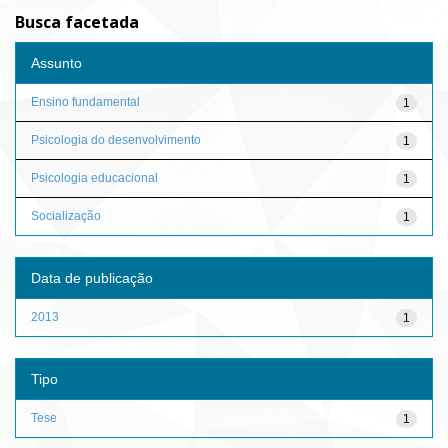
Busca facetada
Assunto
Ensino fundamental
1
Psicologia do desenvolvimento
1
Psicologia educacional
1
Socialização
1
Data de publicação
2013
1
Tipo
Tese
1