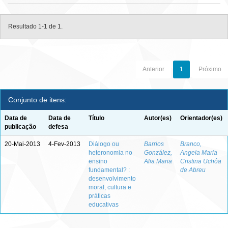
Resultado 1-1 de 1.
Anterior
1
Próximo
Conjunto de itens:
Data de
Data de
Título
Autor(es)
Orientador(es)
publicação
defesa
20-Mai-2013
4-Fev-2013
Diálogo ou
Barrios
Branco,
heteronomia no
González,
Angela Maria
ensino
Alia Maria
Cristina Uchôa
fundamental? :
de Abreu
desenvolvimento
moral, cultura e
práticas
educativas