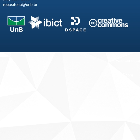
repositorio@unb.br
Fale conosco
Sobre