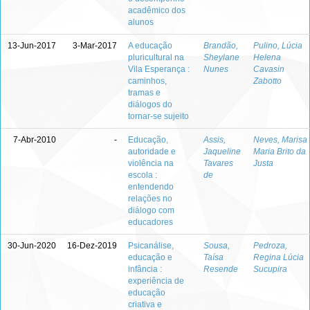
acadêmico dos
alunos
13-Jun-2017
3-Mar-2017
A educação
Brandão,
Pulino, Lúcia
pluricultural na
Sheylane
Helena
Vila Esperança :
Nunes
Cavasin
caminhos,
Zabotto
tramas e
diálogos do
tornar-se sujeito
7-Abr-2010
-
Educação,
Assis,
Neves, Marisa
autoridade e
Jaqueline
Maria Brito da
violência na
Tavares
Justa
escola :
de
entendendo
relações no
diálogo com
educadores
30-Jun-2020
16-Dez-2019
Psicanálise,
Sousa,
Pedroza,
educação e
Taísa
Regina Lúcia
infância :
Resende
Sucupira
experiência de
educação
criativa e