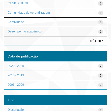
Capital cultural
1
Comunidade de Aprendizagem
1
Criatividade
1
Desempenho acadêmico
1
próximo >
Data de publicação
2020 - 2025
2
2010 - 2019
7
2006 - 2009
2
Tipo
Dissertação
6