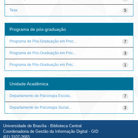
Tese
5
Programa de pós-graduação
Programa de Pós-Graduação em Proc...
7
Programa de Pós-Graduação em Psic...
3
Programa de Pós-Graduação em Psic...
1
Unidade Acadêmica
Departamento de Psicologia Escola...
7
Departamento de Psicologia Social...
3
Universidade de Brasília - Biblioteca Central
Coordenadoria de Gestão da Informação Digital - GID
(61) 3107-2683