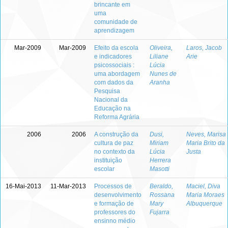
brincante em
uma
comunidade de
aprendizagem
Mar-2009
Mar-2009
Efeito da escola
Oliveira,
Laros, Jacob
e indicadores
Liliane
Arie
psicossociais :
Lúcia
uma abordagem
Nunes de
com dados da
Aranha
Pesquisa
Nacional da
Educação na
Reforma Agrária
2006
2006
A construção da
Dusi,
Neves, Marisa
cultura de paz
Miriam
Maria Brito da
no contexto da
Lúcia
Justa
instituição
Herrera
escolar
Masotti
16-Mai-2013
11-Mar-2013
Processos de
Beraldo,
Maciel, Diva
desenvolvimento
Rossana
Maria Moraes
e formação de
Mary
Albuquerque
professores do
Fujarra
ensinno médio