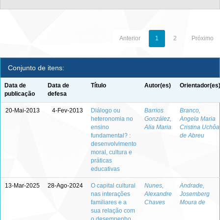
Anterior
1
2
Próximo
Conjunto de itens:
Data de
Data de
Título
Autor(es)
Orientador(es
publicação
defesa
20-Mai-2013
4-Fev-2013
Diálogo ou
Barrios
Branco,
heteronomia no
González,
Angela Maria
ensino
Alia Maria
Cristina Uchôa
fundamental? :
de Abreu
desenvolvimento
moral, cultura e
práticas
educativas
13-Mar-2025
28-Ago-2024
O capital cultural
Nunes,
Andrade,
nas interações
Alexandre
Josemberg
familiares e a
Chaves
Moura de
sua relação com
o desempenho