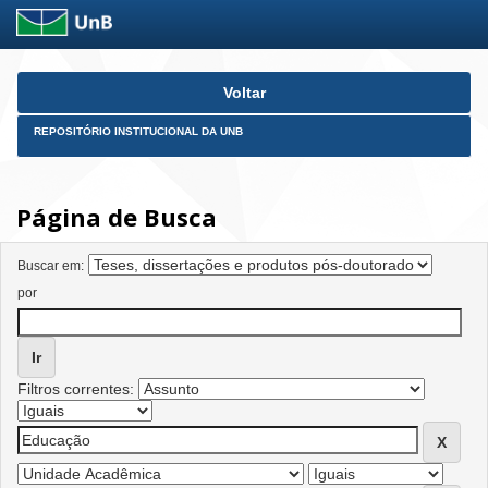
Skip
Voltar
navigation
REPOSITÓRIO INSTITUCIONAL DA UNB
Página de Busca
Buscar em:
por
Filtros correntes: