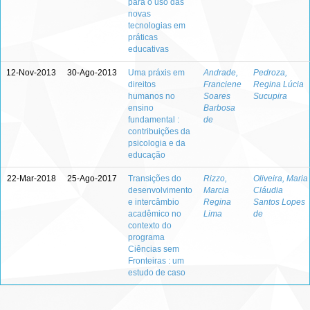
para o uso das
novas
tecnologias em
práticas
educativas
12-Nov-2013
30-Ago-2013
Uma práxis em
Andrade,
Pedroza,
direitos
Franciene
Regina Lúcia
humanos no
Soares
Sucupira
ensino
Barbosa
fundamental :
de
contribuições da
psicologia e da
educação
22-Mar-2018
25-Ago-2017
Transições do
Rizzo,
Oliveira, Maria
desenvolvimento
Marcia
Cláudia
e intercâmbio
Regina
Santos Lopes
acadêmico no
Lima
de
contexto do
programa
Ciências sem
Fronteiras : um
estudo de caso