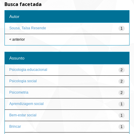
Busca facetada
Autor
Sousa, Taísa Resende
1
< anterior
Assunto
Psicologia educacional
2
Psicologia social
2
Psicometria
2
Aprendizagem social
1
Bem-estar social
1
Brincar
1