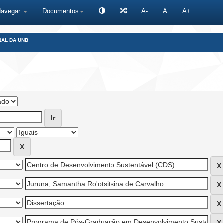
Navegar
Documentos
A-
A
A+
NAL DA UNB