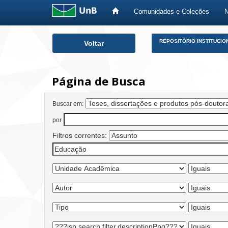
Comunidades e Coleções
Skip
REPOSITÓRIO INSTITUCIO
Voltar
navigation
Página de Busca
Buscar em:
por
Filtros correntes: