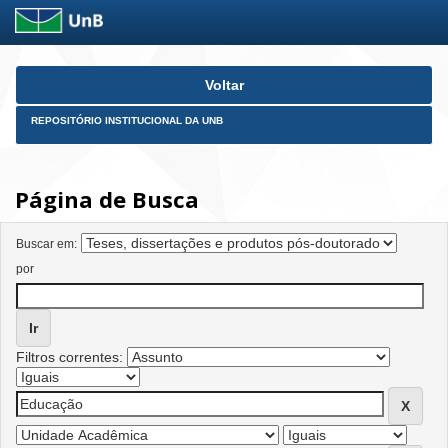
Skip
Voltar
navigation
REPOSITÓRIO INSTITUCIONAL DA UNB
Página de Busca
Buscar em:
por
Filtros correntes: