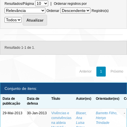
|
Resultados/Página
Ordenar registros por
Ordenar
Registro(s)
Resultado 1-1 de 1.
Anterior
1
Próximo
Conjunto de itens:
Data de
Data de
Título
Autor(es)
Orientador(es)
C
publicação
defesa
29-Mai-2013
30-Jan-2013
Vivências e
Blaser,
Barretto Filho,
-
convivências
Ana
Henyo
na aldeia
Luisa
Trindade