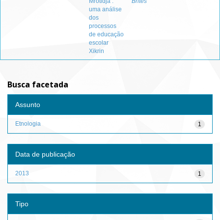
Mrotidjã :
Brites
uma análise
dos
processos
de educação
escolar
Xikrin
Busca facetada
Assunto
Etnologia
1
Data de publicação
2013
1
Tipo