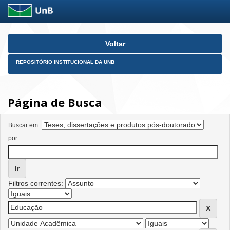
Skip
Voltar
navigation
REPOSITÓRIO INSTITUCIONAL DA UNB
Página de Busca
Buscar em:
por
Filtros correntes: