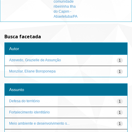
comunidade
ribeirinha Ilha
do Capim -
Abaetetuba/PA
Busca facetada
Autor
Azevedo, Grazielle de Assunção
1
Monzilar, Eliane Boroponepa
1
Assunto
Defesa do território
1
Fortalecimento identitário
1
Meio ambiente e desenvolvimento s...
1