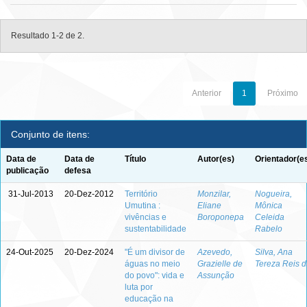
Resultado 1-2 de 2.
Anterior
1
Próximo
Conjunto de itens:
Data de
Data de
Título
Autor(es)
Orientador(e
publicação
defesa
31-Jul-2013
20-Dez-2012
Território
Monzilar,
Nogueira,
Umutina :
Eliane
Mônica
vivências e
Boroponepa
Celeida
sustentabilidade
Rabelo
24-Out-2025
20-Dez-2024
"É um divisor de
Azevedo,
Silva, Ana
águas no meio
Grazielle de
Tereza Reis 
do povo": vida e
Assunção
luta por
educação na