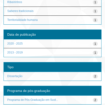
Ribeirinhos
1
Saberes tradicionais
1
Territorialidade humana
1
Data de publicação
2020 - 2025
1
2013 - 2019
1
Tipo
Dissertação
2
Programa de pós-graduação
Programa de Pós-Graduação em Sust...
2