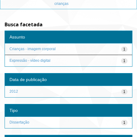
crianças
Busca facetada
Assunto
Crianças - imagem corporal
1
Expressão - vídeo digital
1
Data de publicação
2012
1
Tipo
Dissertação
1