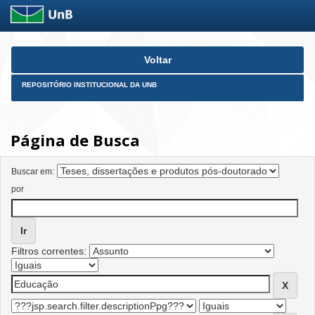
Skip
Voltar
navigation
REPOSITÓRIO INSTITUCIONAL DA UNB
Página de Busca
Buscar em:
por
Filtros correntes: