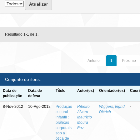
Resultado 1-1 de 1.
Anterior
1
Próximo
Conjunto de itens:
Data de
Data de
Título
Autor(es)
Orientador(es)
Coori
publicação
defesa
8-Nov-2012
10-Ago-2012
Produção
Ribeiro,
Wiggers, Ingrid
-
cultural
Álvaro
Dittrich
infantil :
Maurício
práticas
Moura
corporais
Paz
sob a
ótica de