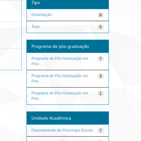
Tipo
Dissertação
6
Tese
5
Programa de pós-graduação
Programa de Pós-Graduação em
7
Proc...
Programa de Pós-Graduação em
3
Psic...
Programa de Pós-Graduação em
1
Psic...
Unidade Acadêmica
Departamento de Psicologia Escola...
7