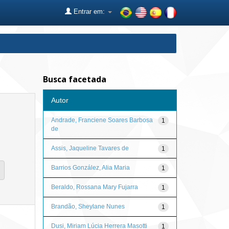
Entrar em:
Busca facetada
Autor
Andrade, Franciene Soares Barbosa
1
de
Assis, Jaqueline Tavares de
1
Barrios González, Alia Maria
1
Beraldo, Rossana Mary Fujarra
1
Brandão, Sheylane Nunes
1
Dusi, Miriam Lúcia Herrera Masotti
1