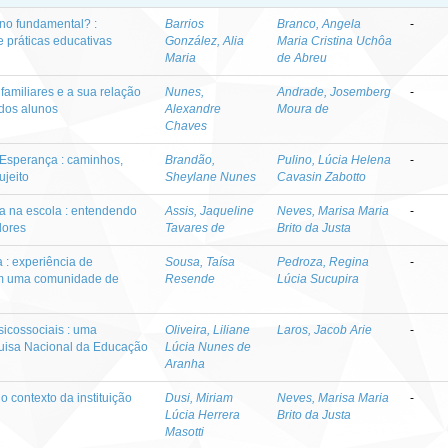
no fundamental? :
Barrios
Branco, Angela
-
e práticas educativas
González, Alia
Maria Cristina Uchôa
Maria
de Abreu
 familiares e a sua relação
Nunes,
Andrade, Josemberg
-
dos alunos
Alexandre
Moura de
Chaves
a Esperança : caminhos,
Brandão,
Pulino, Lúcia Helena
-
ujeito
Sheylane Nunes
Cavasin Zabotto
ia na escola : entendendo
Assis, Jaqueline
Neves, Marisa Maria
-
dores
Tavares de
Brito da Justa
 : experiência de
Sousa, Taísa
Pedroza, Regina
-
 em uma comunidade de
Resende
Lúcia Sucupira
sicossociais : uma
Oliveira, Liliane
Laros, Jacob Arie
-
isa Nacional da Educação
Lúcia Nunes de
Aranha
o contexto da instituição
Dusi, Miriam
Neves, Marisa Maria
-
Lúcia Herrera
Brito da Justa
Masotti