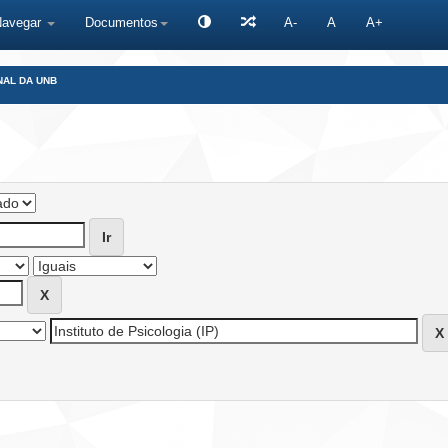
Navegar
Documentos
A-
A
A+
NAL DA UNB