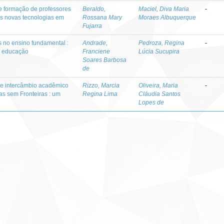
e formação de professores
Beraldo,
Maciel, Diva Maria
-
s novas tecnologias em
Rossana Mary
Moraes Albuquerque
Fujarra
 no ensino fundamental :
Andrade,
Pedroza, Regina
-
da educação
Franciene
Lúcia Sucupira
Soares Barbosa
de
 e intercâmbio acadêmico
Rizzo, Marcia
Oliveira, Maria
-
as sem Fronteiras : um
Regina Lima
Cláudia Santos
Lopes de