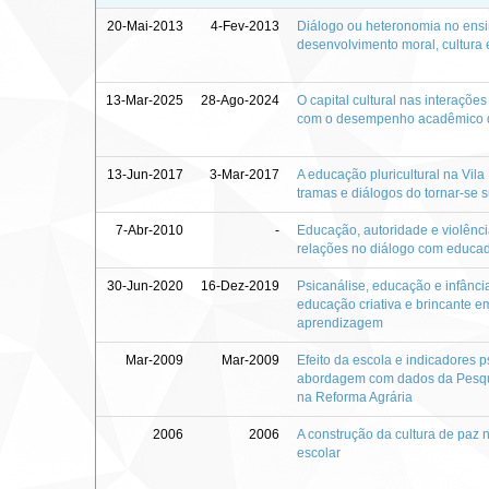
20-Mai-2013
4-Fev-2013
Diálogo ou heteronomia no ensi
desenvolvimento moral, cultura 
13-Mar-2025
28-Ago-2024
O capital cultural nas interações
com o desempenho acadêmico 
13-Jun-2017
3-Mar-2017
A educação pluricultural na Vil
tramas e diálogos do tornar-se s
7-Abr-2010
-
Educação, autoridade e violênc
relações no diálogo com educa
30-Jun-2020
16-Dez-2019
Psicanálise, educação e infância
educação criativa e brincante
aprendizagem
Mar-2009
Mar-2009
Efeito da escola e indicadores p
abordagem com dados da Pesqu
na Reforma Agrária
2006
2006
A construção da cultura de paz n
escolar