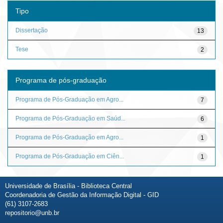
Tipo
Dissertação
13
Tese
2
Programa de pós-graduação
Programa de Pós-Graduação em Agro...
7
Programa de Pós-Graduação em Saúd...
6
Programa de Pós-Graduação em Agro...
1
Programa de Pós-Graduação em Ciên...
1
Universidade de Brasília - Biblioteca Central
Coordenadoria de Gestão da Informação Digital - GID
(61) 3107-2683
repositorio@unb.br