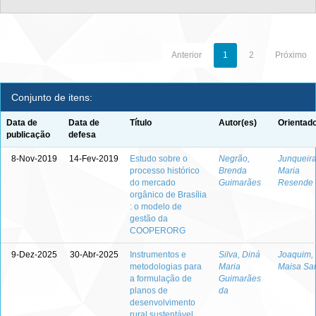
Anterior
1
2
Próximo
Conjunto de itens:
Data de
Data de
Título
Autor(es)
Orientado
publicação
defesa
8-Nov-2019
14-Fev-2019
Estudo sobre o
Negrão,
Junqueira
processo histórico
Brenda
Maria
do mercado
Guimarães
Resende
orgânico de Brasília
: o modelo de
gestão da
COOPERORG
9-Dez-2025
30-Abr-2025
Instrumentos e
Silva, Diná
Joaquim,
metodologias para
Maria
Maisa Sa
a formulação de
Guimarães
planos de
da
desenvolvimento
rural sustentável