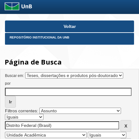
Skip
Voltar
navigation
REPOSITÓRIO INSTITUCIONAL DA UNB
Página de Busca
Buscar em:
por
Filtros correntes: