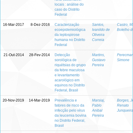
locais : análise do
caso do Distrito
Federal
16-Mar-2017
8-Dez-2016
Caracterização
Santos,
Castro, M
ecoepidemiológica
Ivanildo de
Botelho d
da leptospirose
Oliveira
humana no Distrito
Correia
Federal
21-Out-2014
28-Fev-2014
Detecção
Martins,
Perecman
sorológica de
Gustavo
Simone
riquétsias do grupo
Pereira
da febre maculosa
e levantamento
acarológico em
equinos no Distrito
Federal, Brasil
20-Nov-2019
14-Mar-2019
Prevalência e
Marsiaj,
Borges, J
fatores de risco da
Pablo
Renato
infecção pelo vírus
Anibal
Junqueir
da leucemia bovina
Pereira
no Distrito Federal,
Brasil