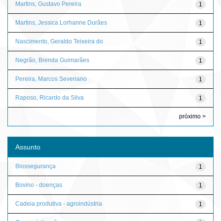
Martins, Gustavo Pereira
1
Martins, Jessica Lorhanne Durães
1
Nascimento, Geraldo Teixeira do
1
Negrão, Brenda Guimarães
1
Pereira, Marcos Severiano
1
Raposo, Ricardo da Silva
1
próximo >
Assunto
Biossegurança
1
Bovino - doenças
1
Cadeia produtiva - agroindústria
1