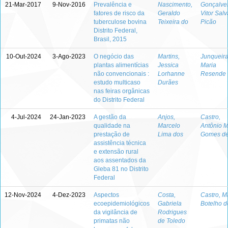
21-Mar-2017
9-Nov-2016
Prevalência e
Nascimento,
Gonçalve
fatores de risco da
Geraldo
Vitor Sal
tuberculose bovina
Teixeira do
Picão
Distrito Federal,
Brasil, 2015
10-Out-2024
3-Ago-2023
O negócio das
Martins,
Junqueira
plantas alimentícias
Jessica
Maria
não convencionais :
Lorhanne
Resende
estudo multicaso
Durães
nas feiras orgânicas
do Distrito Federal
4-Jul-2024
24-Jan-2023
A gestão da
Anjos,
Castro,
qualidade na
Marcelo
Antônio M
prestação de
Lima dos
Gomes d
assistência técnica
e extensão rural
aos assentados da
Gleba 81 no Distrito
Federal
12-Nov-2024
4-Dez-2023
Aspectos
Costa,
Castro, M
ecoepidemiológicos
Gabriela
Botelho d
da vigilância de
Rodrigues
primatas não
de Toledo