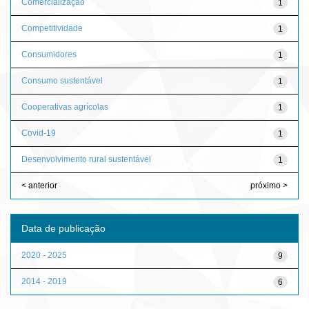
Comercialização
1
Competitividade
1
Consumidores
1
Consumo sustentável
1
Cooperativas agrícolas
1
Covid-19
1
Desenvolvimento rural sustentável
1
< anterior
próximo >
Data de publicação
2020 - 2025
9
2014 - 2019
6