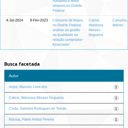
humanos e febre
amarela no Distrito
Federal
4-Jul-2024
9-Fev-2023
Consumo de tilápia
Cabral,
Carvalho,
no Distrito Federal :
Wanessa
Márcio
análise da gestão
Moraes
da qualidade na
Nogueira
relação comprador-
fornecedor
Busca facetada
Autor
Anjos, Marcelo Lima dos
1
Cabral, Wanessa Moraes Nogueira
1
Costa, Gabriela Rodrigues de Toledo
1
Marsiaj, Pablo Anibal Pereira
1