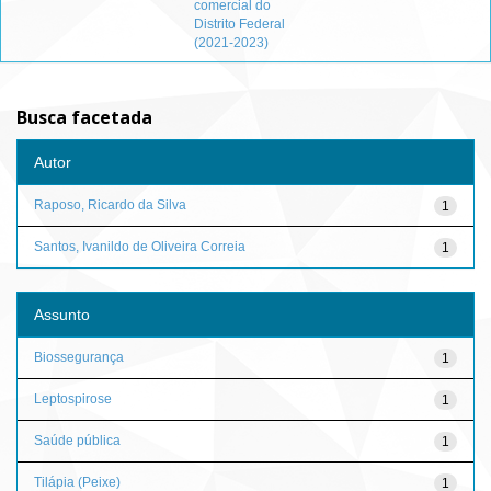
comercial do
Distrito Federal
(2021-2023)
Busca facetada
Autor
Raposo, Ricardo da Silva
1
Santos, Ivanildo de Oliveira Correia
1
Assunto
Biossegurança
1
Leptospirose
1
Saúde pública
1
Tilápia (Peixe)
1