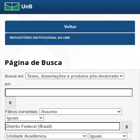
Skip
Voltar
navigation
REPOSITÓRIO INSTITUCIONAL DA UNB
Página de Busca
Buscar em:
por
Filtros correntes: