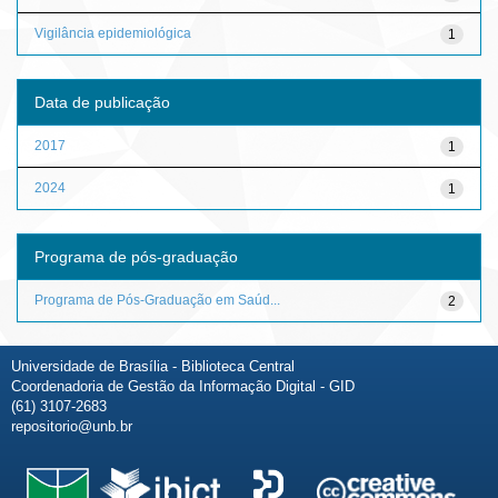
Vigilância epidemiológica
1
Data de publicação
2017
1
2024
1
Programa de pós-graduação
Programa de Pós-Graduação em Saúd...
2
Universidade de Brasília - Biblioteca Central
Coordenadoria de Gestão da Informação Digital - GID
(61) 3107-2683
repositorio@unb.br