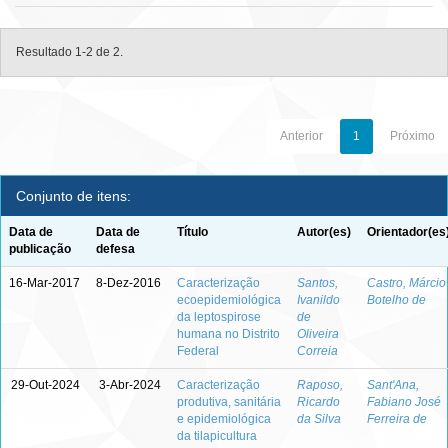
Resultado 1-2 de 2.
Anterior
1
Próximo
Conjunto de itens:
Data de
Data de
Título
Autor(es)
Orientador(es
publicação
defesa
16-Mar-2017
8-Dez-2016
Caracterização
Santos,
Castro, Márcio
ecoepidemiológica
Ivanildo
Botelho de
da leptospirose
de
humana no Distrito
Oliveira
Federal
Correia
29-Out-2024
3-Abr-2024
Caracterização
Raposo,
Sant'Ana,
produtiva, sanitária
Ricardo
Fabiano José
e epidemiológica
da Silva
Ferreira de
da tilapicultura