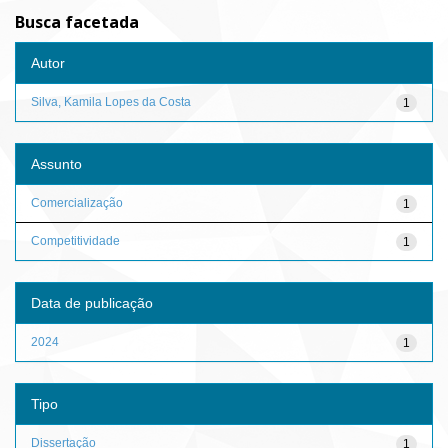
Busca facetada
Autor
Silva, Kamila Lopes da Costa
1
Assunto
Comercialização
1
Competitividade
1
Data de publicação
2024
1
Tipo
Dissertação
1