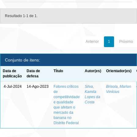
Resultado 1-1 de 1.
Anterior
1
Próximo
Conjunto de itens:
Data de
Data de
Título
Autor(es)
Orientador(es)
publicação
defesa
4-Jul-2024
14-Ago-2023
Fatores críticos
Silva,
Brisola, Marlon
de
Kamila
Vinícius
competitividade
Lopes da
e qualidade
Costa
que afetam o
mercado da
banana no
Distrito Federal