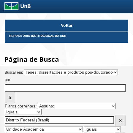
Skip
Voltar
navigation
REPOSITÓRIO INSTITUCIONAL DA UNB
Página de Busca
Buscar em:
por
Filtros correntes: